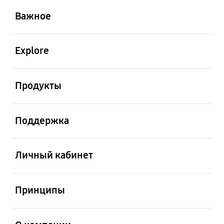
Важное
открыть
Explore
открыть
Продукты
открыть
Поддержка
открыть
Личный кабинет
открыть
Принципы
открыть