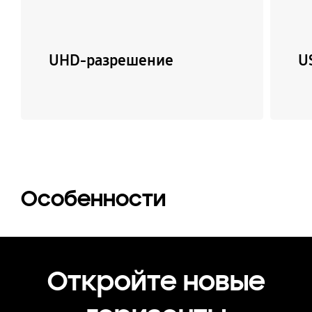
UHD-разрешение
U
Особенности
Откройте новые