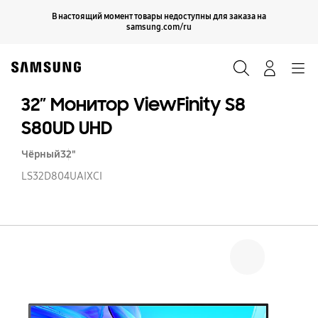
Skip
Продолжить
В настоящий момент товары недоступны для заказа на
Закрыть
to
samsung.com/ru
content
Поиск
Вход
Navigation
32″ Монитор ViewFinity S8
S80UD UHD
Чёрный
32"
LS32D804UAIXCI
32
М
Vi