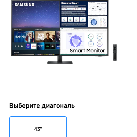
М
M
U
Выберите диагональ
43"