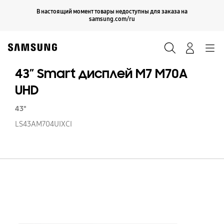
Skip
Продолжить
В настоящий момент товары недоступны для заказа на
Закрыть
to
samsung.com/ru
content
Поиск
Вход
Navigation
43″ Smart дисплей М7 M70A
UHD
43"
LS43AM704UIXCI
43
S
д