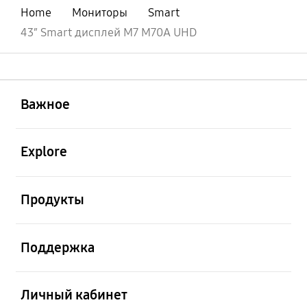
Home
Мониторы
Smart
43″ Smart дисплей М7 M70A UHD
открыть
Footer Navigation
Важное
открыть
Explore
открыть
Продукты
открыть
Поддержка
открыть
Личный кабинет