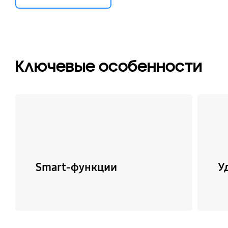
Ключевые особенности
Smart-функции
У