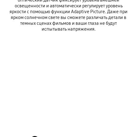
оптический датчик фиксирует уровень внешней
освещенности и автоматически регулирует уровень
яркости с помощью функции Adaptive Picture. Даже при
ярком солнечном свете вы сможете различать детали в
темных сценах фильмов и ваши глаза не будут
испытывать напряжения.
Адаптивная картинка
Playing video