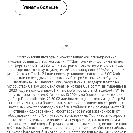
Узнать больше
Indicator 1
*Фактический интерфейс может отличаться. **Изображения
смоделированы для иллюстрации. ***Для получения дополнительной
информации о Smart Switch и Быстрой отправке посетите страницы,
посвященные этим функциям, на сайте samsung.com. ****Доступно на
устройствах с One UI 2.1 или новее с установленной версией ОС Android
Q или новее. Для использования быстрой отправки требуется
подключение Bluetooth Low Energy и Wi-Fi. Поддерживается на
устройствах Galaxy Book, включая ПК на базе Qualcomm, выпущенные в
2020 году и позже, а также ПК на базе Windows с Intel Bluetooth/Wi-Fi
других производителей. Windows 10 2004 или более поздние версии,
драйвер Bluetooth: Intel 22.50.02 или более поздние версии, драйвер Wi-
Fi: Intel 22.50.07 или более поздние версии.). Количество устройств, с
которыми может производится обмен файлами при помощи Быстрой
отправки одновременно, может варьироваться в зависимости от
оборудования чипа Wi-Fi устройства-источника. Фактическая скорость
может отличаться в зависимости от устройства, состояния сети и
пользовательской среды. Передаваемый тип, количество, емкость и срок
действия файлов, а также количество одновременных обменов файлами
в Private Share могут быть ограничены. *****Доступные функции зависят