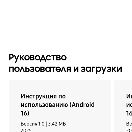
Galaxy Watch4, Galaxy
Watch3, Galaxy Watch,
Galaxy Watch Active2,
Galaxy Watch Active
Поддержка
Мобильное ТВ
SmartThings
Нет
Руководство
Да
пользователя и загрузки
Инструкция по
И
использованию (Android
и
16)
16
Версия 1.0 |
3.42 MB
Ве
2025
20