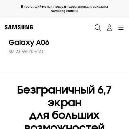
Skip
Продолжить
В настоящий момент товары недоступны для заказа на
Закрыть
to
samsung.com/ru
content
Поиск
Вход
Navigation
Galaxy A06
SM-A065FZKHCAU
Безграничный 6,7
экран
для больших
возможностей