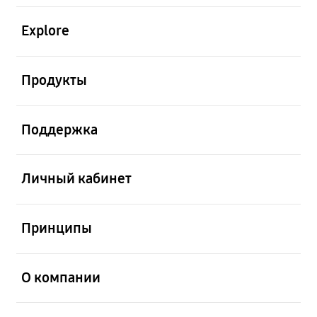
открыть
Explore
открыть
Продукты
открыть
Поддержка
открыть
Личный кабинет
открыть
Принципы
открыть
О компании