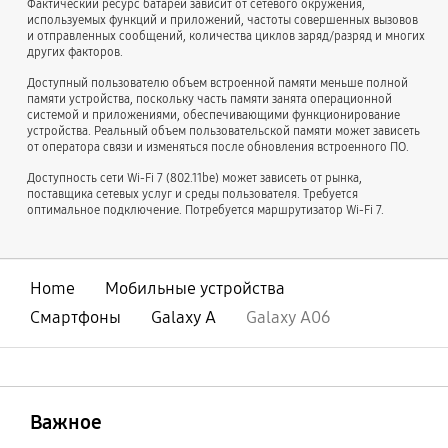
Фактический ресурс батареи зависит от сетевого окружения,
используемых функций и приложений, частоты совершенных вызовов
и отправленных сообщений, количества циклов заряд/разряд и многих
других факторов.
Доступный пользователю объем встроенной памяти меньше полной
памяти устройства, поскольку часть памяти занята операционной
системой и приложениями, обеспечивающими функционирование
устройства. Реальный объем пользовательской памяти может зависеть
от оператора связи и изменяться после обновления встроенного ПО.
Доступность сети Wi-Fi 7 (802.11be) может зависеть от рынка,
поставщика сетевых услуг и среды пользователя. Требуется
оптимальное подключение. Потребуется маршрутизатор Wi-Fi 7.
Home
Мобильные устройства
Смартфоны
Galaxy A
Galaxy A06
открыть
Footer Navigation
Важное