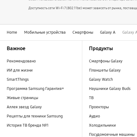
Доступность сети Wi-Fi 7 (802.11be) может зависеть от рынка, поста
Home
Мобильные устройства
Смартфоны
Galaxy A
Galaxy 
Footer Navigation
Важное
Продукты
Рекомендовано
Смартфоны Galaxy
ИИ для жизни
Планшеты Galaxy
SmartThings
Galaxy Watch
Программа Samsung Гарантия+
Наушники Galaxy Buds
Живые страницы
ТВ
Аллея звезд Galaxy
Проекторы
Рецепты для техники Samsung
Аудио
История ТВ бренда №1
Холодильники
Посудомоечные машины