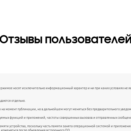
Отзывы пользователе
держимое носят исключительно информационный характер и ни при каких условиях не 
даются отдельно.
ы на момент публикации, но в дальнейшем могут меняться без предварительного уведо
ьзуемых функций и приложений, частоты совершенных вызовов и отправленных сообщени
амяти устройства, поскольку часть памяти занята операционной системой и приложе
и изменяться после обновления встроенного ПО.