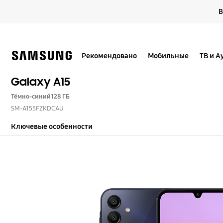
Skip
В
to
content
Рекомендовано
Мобильные
ТВ и А
Galaxy A15
Тёмно-синий
128 ГБ
SM-A155FZKDCAU
Ключевые особенности