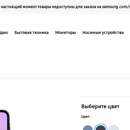
Выберите свое местоположение и язык.
 настоящий момент товары недоступны для заказа на samsung.com/
удио
Бытовая техника
Мониторы
Носимые устройства
Galaxy
A15
Выберите цвет
Цвет :
Синий
Голубой
Тёмно-синий