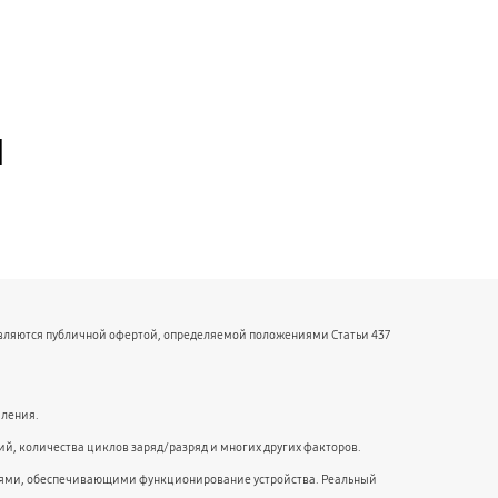
й
являются публичной офертой, определяемой положениями Статьи 437
мления.
й, количества циклов заряд/разряд и многих других факторов.
ниями, обеспечивающими функционирование устройства. Реальный