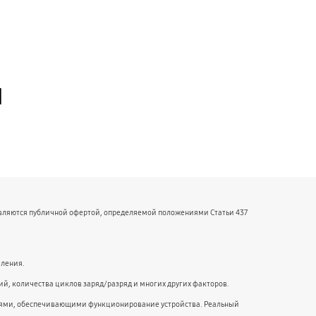
й
являются публичной офертой, определяемой положениями Статьи 437
мления.
й, количества циклов заряд/разряд и многих других факторов.
ниями, обеспечивающими функционирование устройства. Реальный