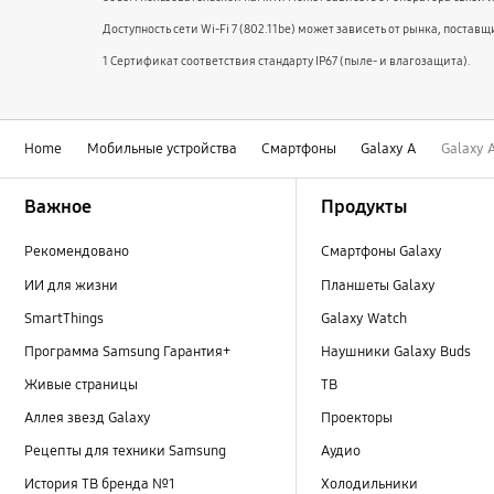
Доступность сети Wi-Fi 7 (802.11be) может зависеть от рынка, поста
1 Cертификат соответствия стандарту IP67 (пыле- и влагозащита).
Home
Мобильные устройства
Смартфоны
Galaxy A
Galaxy 
Footer Navigation
Важное
Продукты
Рекомендовано
Смартфоны Galaxy
ИИ для жизни
Планшеты Galaxy
SmartThings
Galaxy Watch
Программа Samsung Гарантия+
Наушники Galaxy Buds
Живые страницы
ТВ
Аллея звезд Galaxy
Проекторы
Рецепты для техники Samsung
Аудио
История ТВ бренда №1
Холодильники