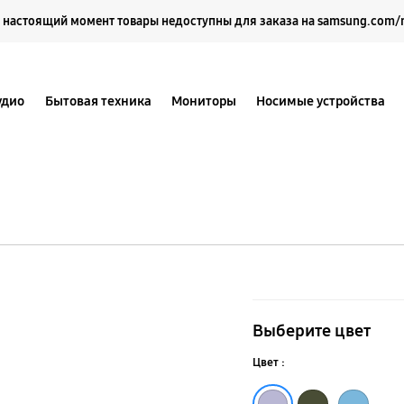
Выберите свое местоположение и язык.
 настоящий момент товары недоступны для заказа на samsung.com/
удио
Бытовая техника
Мониторы
Носимые устройства
Galaxy
A32
Выберите цвет
Цвет :
Лаванда
Черный
Синий