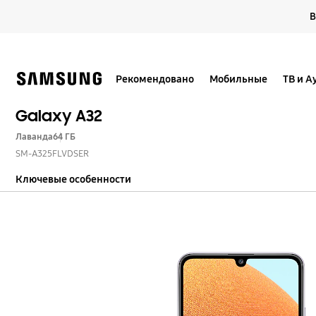
Skip
В
to
content
Рекомендовано
Мобильные
ТВ и А
Galaxy A32
Лаванда
64 ГБ
SM-A325FLVDSER
Ключевые особенности