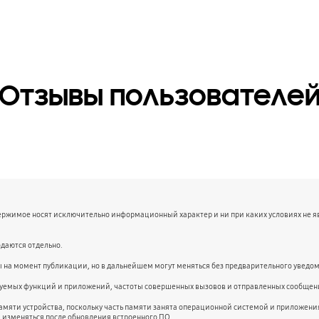
Отзывы пользователе
держимое носят исключительно информационный характер и ни при каких условиях не 
даются отдельно.
ы на момент публикации, но в дальнейшем могут меняться без предварительного уведо
ьзуемых функций и приложений, частоты совершенных вызовов и отправленных сообщени
амяти устройства, поскольку часть памяти занята операционной системой и приложе
и изменяться после обновления встроенного ПО.