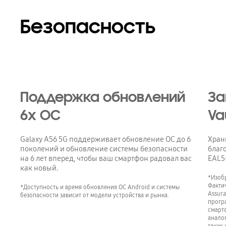
Безопасность
Поддержка обновлений
За
6x ОС
Va
Galaxy A56 5G поддерживает обновление ОС до 6
Хран
поколений и обновление системы безопасности
благ
на 6 лет вперед, чтобы ваш смартфон радовал вас
EAL5
как новый.
*Изоб
Фактич
*Доступность и время обновления ОС Android и системы
Assura
безопасности зависит от модели устройства и рынка.
прогр
смартф
анало
таких 