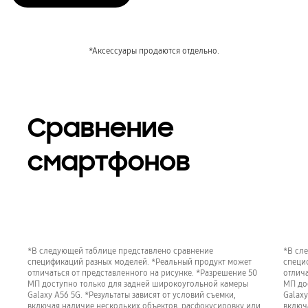
Сравнение
смартфонов
*В следующей таблице представлено сравнение
*В сл
спецификаций разных моделей. *Реальный продукт может
специ
отличаться от представленного на рисунке. *Разрешение 50
отлича
МП доступно только для задней широкоугольной камеры
МП до
Galaxy A56 5G. *Результаты зависят от условий съемки,
Galaxy
включая наличие нескольких объектов, расфокусировку или
включ