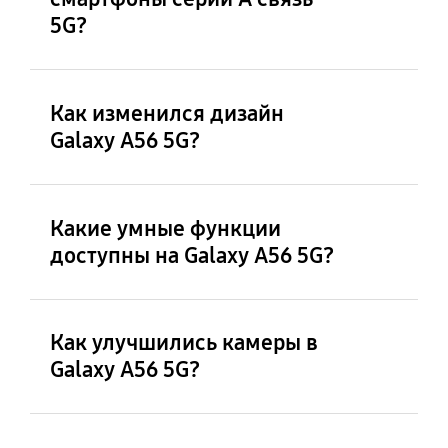
5G?
Galaxy A56 5G поддерживает возможность
связи 5G. Однако доступность сети 5G
Как изменился дизайн
зависит от страны, региона или поставщика.
Galaxy A56 5G?
Какие умные функции
доступны на Galaxy A56 5G?
Как улучшились камеры в
Galaxy A56 5G?