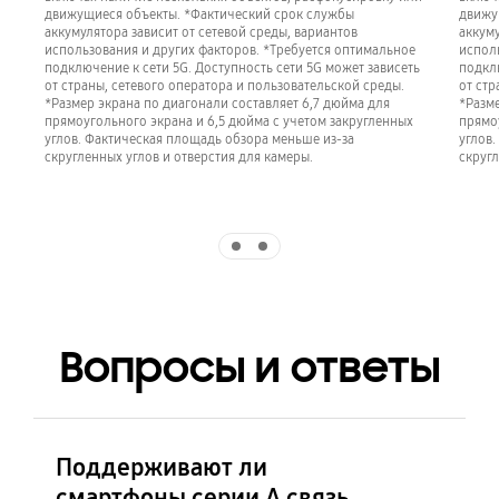
движущиеся объекты. *Фактический срок службы
движу
аккумулятора зависит от сетевой среды, вариантов
аккуму
использования и других факторов. *Требуется оптимальное
испол
подключение к сети 5G. Доступность сети 5G может зависеть
подклю
от страны, сетевого оператора и пользовательской среды.
от стр
*Размер экрана по диагонали составляет 6,7 дюйма для
*Разме
прямоугольного экрана и 6,5 дюйма с учетом закругленных
прямоу
углов. Фактическая площадь обзора меньше из-за
углов
скругленных углов и отверстия для камеры.
скругл
Indicator 1
Indicator 2
Вопросы и ответы
Поддерживают ли
смартфоны серии A связь