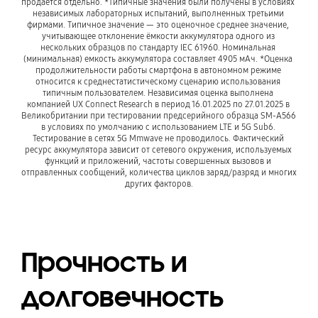
продается отдельно. *Типичные значения были получены в условиях 
независимых лабораторных испытаний, выполненных третьими 
фирмами. Типичное значение — это оценочное среднее значение, 
учитывающее отклонение ёмкости аккумулятора одного из 
нескольких образцов по стандарту IEC 61960. Номинальная 
(минимальная) емкость аккумулятора составляет 4905 мАч. *Оценка 
продолжительности работы смартфона в автономном режиме 
относится к среднестатистическому сценарию использования 
типичным пользователем. Независимая оценка выполнена 
компанией UX Connect Research в период 16.01.2025 по 27.01.2025 в 
Великобритании при тестировании предсерийного образца SM-A566 
в условиях по умолчанию с использованием LTE и 5G Sub6. 
Тестирование в сетях 5G Mmwave не проводилось. Фактический 
ресурс аккумулятора зависит от сетевого окружения, используемых 
функций и приложений, частоты совершенных вызовов и 
отправленных сообщений, количества циклов заряд/разряд и многих 
других факторов.
Прочность и
долговечность