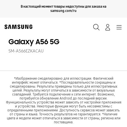
Skip
Продолжить
В настоящий момент товары недоступны для заказа на
Закрыть
to
samsung.com/ru
content
Поиск
Вход
Navigation
Galaxy A56 5G
SM-A566EZKACAU
*Изображение смоделировано для иллюстрации. Фактический
интерфейс может отличаться. *Последовательности сокращены и
смоделированы. Результаты приведены только для иллюстративных
целей. Результаты могут отличаться в зависимости от визуальных
совпадений. Требуется подключение к сети интернет. Возможно,
потребуется обновление Android до последней версии.
Функциональность устройства может зависеть от настройки приложения
и устройства. Некоторые функции могут быть несовместимы с
определенными приложениями. Доступность сервисов может зависеть
от страны и языка. Точность результатов не гарантируется. *Наличие
цвета и модели может отличаться в зависимости от страны, региона или
поставщика.