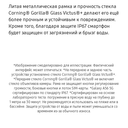
Литая металлическая рамка и прочность стекла
Corning® Gorilla® Glass Victus®+ делают его ещё
более прочным и устойчивым к повреждениям.
Кроме того, благодаря защите IP67 смартфон
будет защищен от загрязнений и брызг воды.
*Изображение смоделировано для иллюстрации. Фактический 
интерфейс может отличаться. *На переднюю и заднюю часть 
устройства установлено стекло Corning® Gorilla® Glass Victus®+. 
*Переднее стекло Corning® Gorilla® Glass Victus® не включает 
стекло объективов камеры. Рама не защищает кнопки регулирования 
громкости, боковые кнопки и лоток SIM-карты. *Galaxy A56 5G 
сертифицирован по стандарту IP67. *Сертифицирован на основе 
лабораторного теста: погружение в пресную воду на глубину до 
1 метра на 30 минут. Не рекомендуется использовать на пляже или в 
бассейне. Защита устройства от воды и пыли может уменьшаться со 
временем из-за обычного износа.