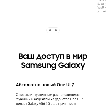
S, вып
Vault 
устрой
Indicator 1
Indicator 2
Ваш доступ в мир
Samsung Galaxy
Абсолютно новый One UI 7
С новым интуитивным расположением
функций и акцентом на удобство One UI 7
делает Galaxy A56 5G еще приятнее в