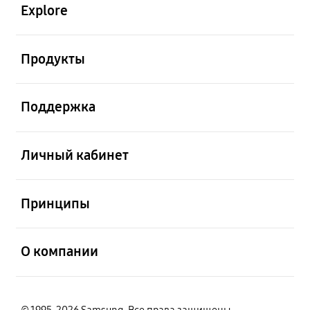
Explore
открыть
Продукты
открыть
Поддержка
открыть
Личный кабинет
открыть
Принципы
открыть
О компании
© 1995-2026 Samsung. Все права защищены.