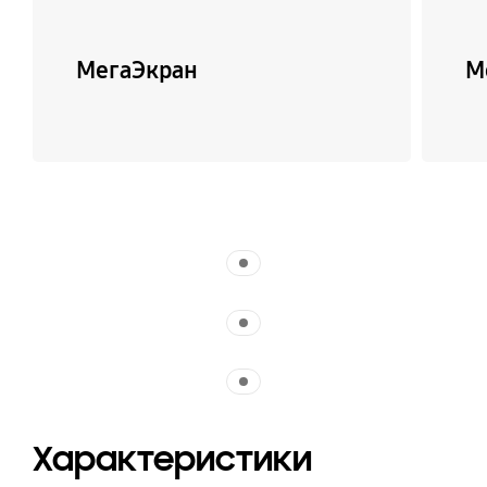
МегаЭкран
М
Indicator 1
Indicator 1
Indicator 1
Характеристики