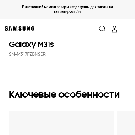
Skip
Продолжить
В настоящий момент товары недоступны для заказа на
Закрыть
to
samsung.com/ru
content
Поиск
Вход
Navigation
Galaxy M31s
SM-M317FZBNSER
Ключевые особенности