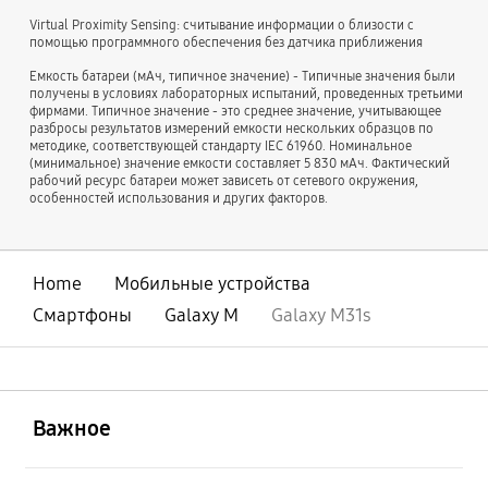
Virtual Proximity Sensing: считывание информации о близости с
помощью программного обеспечения без датчика приближения
Емкость батареи (мАч, типичное значение) - Типичные значения были
получены в условиях лабораторных испытаний, проведенных третьими
фирмами. Типичное значение - это среднее значение, учитывающее
разбросы результатов измерений емкости нескольких образцов по
методике, соответствующей стандарту IEC 61960. Номинальное
(минимальное) значение емкости составляет 5 830 мАч. Фактический
рабочий ресурс батареи может зависеть от сетевого окружения,
особенностей использования и других факторов.
Home
Мобильные устройства
Смартфоны
Galaxy M
Galaxy M31s
открыть
Footer Navigation
Важное
открыть