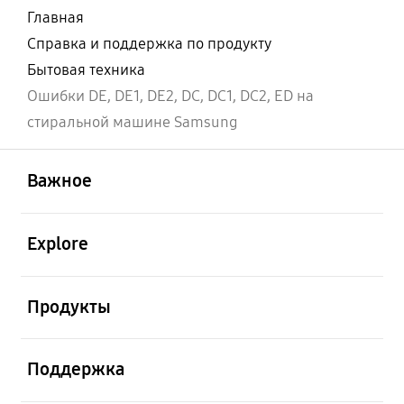
Главная
Справка и поддержка по продукту
Бытовая техника
Ошибки DE, DE1, DE2, DС, DC1, DC2, ED на
стиральной машине Samsung
открыть
Footer Navigation
Важное
открыть
Explore
открыть
Продукты
открыть
Поддержка
открыть