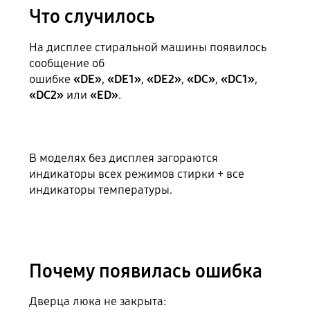
Что случилось
На дисплее стиральной машины появилось
сообщение об
ошибке
«DE»
,
«DE1»
,
«DE2»
,
«DС»
,
«DC1»
,
«DC2»
или
«ED»
.
В моделях без дисплея загораются
индикаторы всех режимов стирки + все
индикаторы температуры.
Почему появилась ошибка
Дверца люка не закрыта: