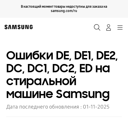
Skip
Продолжить
В настоящий момент товары недоступны для заказа на
Закрыть
to
samsung.com/ru
content
Поиск
Вход
Navigation
Ошибки DE, DE1, DE2,
DС, DC1, DC2, ED на
стиральной
машине Samsung
Дата последнего обновления :
01-11-2025