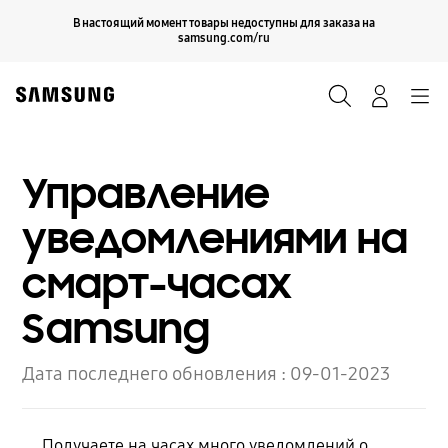
Skip
Продолжить
В настоящий момент товары недоступны для заказа на
Закрыть
to
samsung.com/ru
content
Поиск
Вход
Navigation
Управление
уведомлениями на
смарт-часах
Samsung
Дата последнего обновления :
09-01-2023
Получаете на часах много уведомлений о