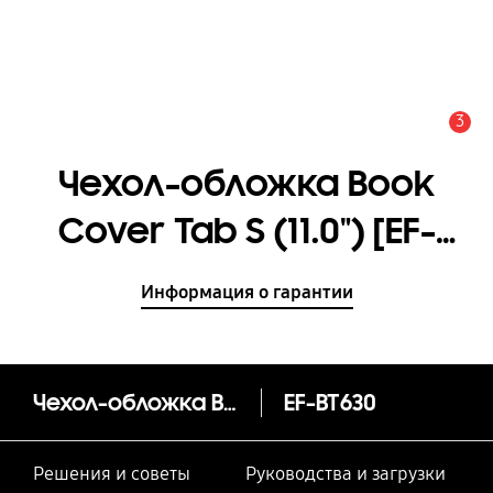
3
Оповещение
Чехол-обложка Book
Cover Tab S (11.0") [EF-
BT630PJEGRU]
Информация о гарантии
Чехол-обложка Book Cover Tab S (11.0")
EF-BT630
Решения и советы
Руководства и загрузки