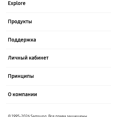
Explore
открыть
Продукты
открыть
Поддержка
открыть
Личный кабинет
открыть
Принципы
открыть
О компании
© 1995-2026 Samsung. Все права защищены.