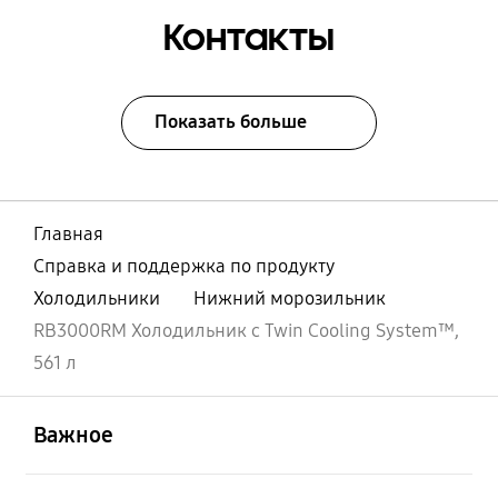
Контакты
Показать больше
Главная
Справка и поддержка по продукту
Холодильники
Нижний морозильник
RB3000RM Холодильник с Twin Cooling System™,
561 л
открыть
Footer Navigation
Важное
открыть