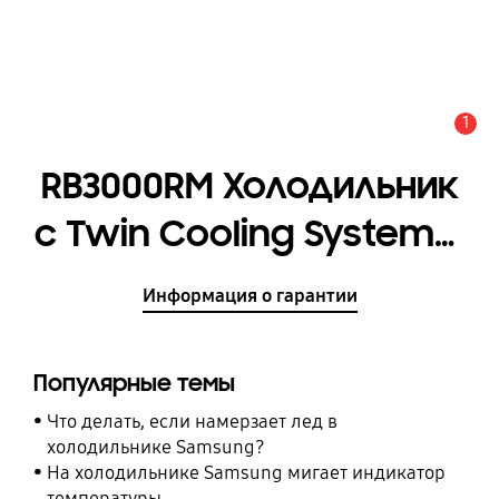
1
Оповещение
RB3000RM Холодильник
с Twin Cooling System™,
561 л
Информация о гарантии
[RB56TS754WW/WT]
Популярные темы
Что делать, если намерзает лед в
холодильнике Samsung?
На холодильнике Samsung мигает индикатор
температуры