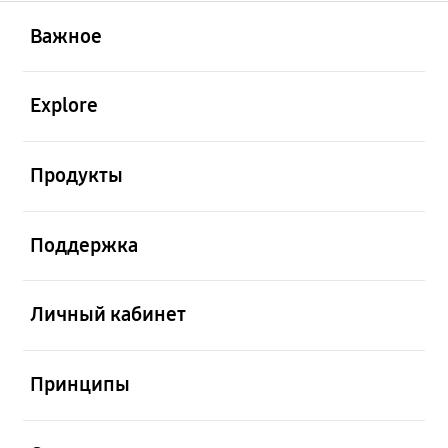
открыть
Footer Navigation
Важное
открыть
Explore
открыть
Продукты
открыть
Поддержка
открыть
Личный кабинет
открыть
Принципы
открыть