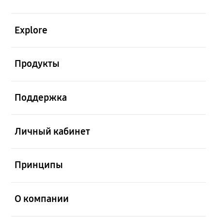
открыть
Explore
открыть
Продукты
открыть
Поддержка
открыть
Личный кабинет
открыть
Принципы
открыть
О компании