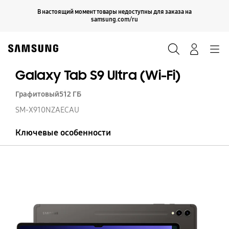
Skip
Продолжить
В настоящий момент товары недоступны для заказа на
Закрыть
to
samsung.com/ru
content
Поиск
Вход
Navigation
Galaxy Tab S9 Ultra (Wi-Fi)
Графитовый
512 ГБ
SM-X910NZAECAU
Ключевые особенности
Ga
T
S9
Ul