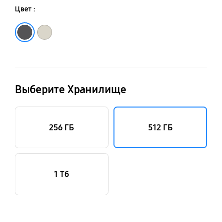
Цвет :
Графитовый
Кремовый
Выберите Хранилище
256 ГБ
512 ГБ
1 Тб