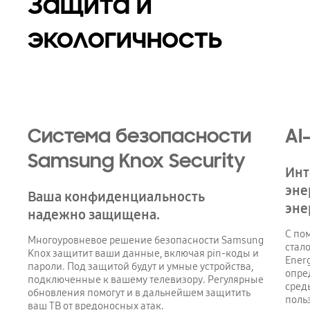
Защита и
экологичность
Система безопасности
AI
Samsung Knox Security
Инт
эне
Ваша конфиденциальность
эне
надежно защищена.
С по
Многоуровневое решение безопасности Samsung
стал
Knox защитит ваши данные, включая pin-коды и
Ener
пароли. Под защитой будут и умные устройства,
опре
подключенные к вашему телевизору. Регулярные
сред
обновления помогут и в дальнейшем защитить
поль
ваш ТВ от вредоносных атак.