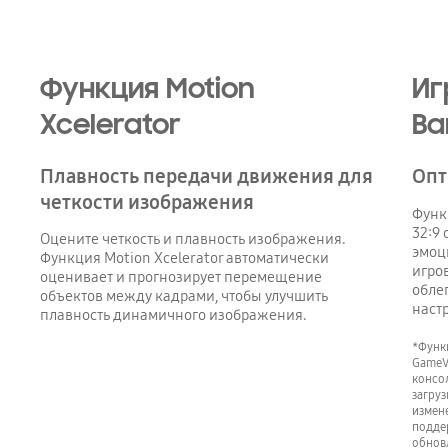
Игровая панель (Game Bar)
Функция Motion
Иг
Xcelerator
Ba
Плавность передачи движения для
Опт
четкости изображения
Функ
32:9
Оцените четкость и плавность изображения.
эмоц
Функция Motion Xcelerator автоматически
игро
оценивает и прогнозирует перемещение
обле
объектов между кадрами, чтобы улучшить
наст
плавность динамичного изображения.
*Функц
GameVi
консо
загруз
измен
подде
обнов