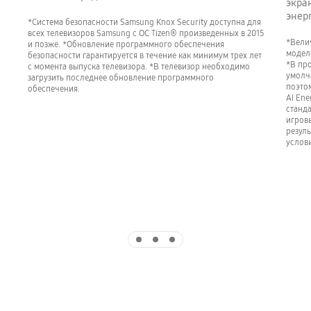
экра
энер
*Система безопасности Samsung Knox Security доступна для
всех телевизоров Samsung с ОС Tizen® произведенных в 2015
*Вели
и позже. *Обновление программного обеспечения
моделе
безопасности гарантируется в течение как минимум трех лет
*В пр
с момента выпуска телевизора. *В телевизор необходимо
умолч
загрузить последнее обновление программного
поэто
обеспечения.
AI Ene
станд
игров
резуль
услов
Indicator 1
Indicator 2
Indicator 3