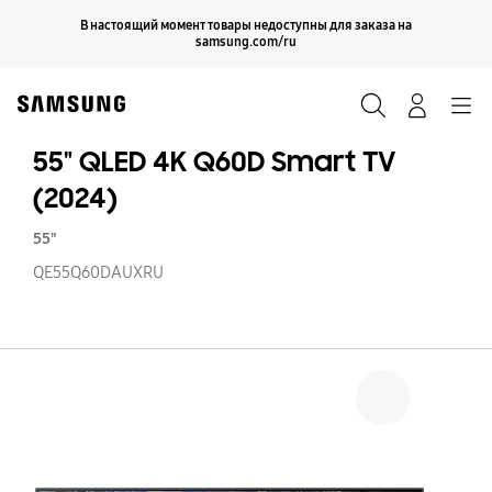
Skip
Продолжить
В настоящий момент товары недоступны для заказа на
Закрыть
to
samsung.com/ru
content
Поиск
Вход
Navigation
55" QLED 4K Q60D Smart TV
(2024)
55"
QE55Q60DAUXRU
55
Q
4