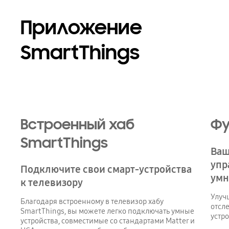
Приложение
SmartThings
Playing video
Встроенный хаб
Фу
SmartThings
Ваш
упр
Подключите свои смарт-устройства
умн
к телевизору
Улуч
Благодаря встроенному в телевизор хабу
отсл
SmartThings, вы можете легко подключать умные
устр
устройства, совместимые со стандартами Matter и