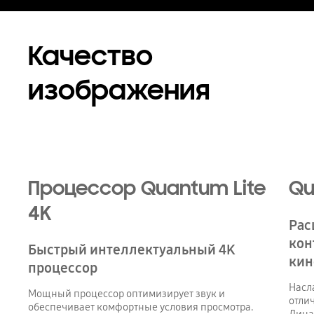
Качество
изображения
Процессор Quantum Lite
Qu
4K
Рас
кон
Быстрый интеллектуальный 4K
кин
процессор
Насл
Мощный процессор оптимизирует звук и
отли
обеспечивает комфортные условия просмотра.