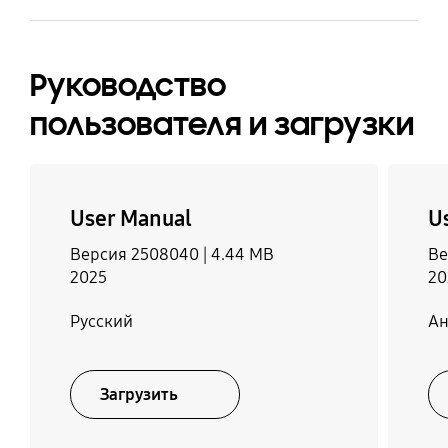
кронштейном Full
Да
Motion Slim (Y22)
Да
Руководство
пользователя и загрузки
Поддержка SlimFit
Модуль Zigbee / Thread
Cam
Встроен
Да
User Manual
U
Сетевой кабель
Версия 2508040 |
4.44 MB
Ве
2025
20
Да
Русский
Ан
Загрузить