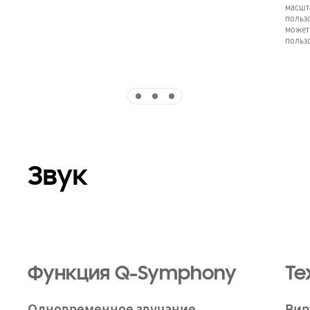
масшт
польз
может
польз
Indicator 1
Indicator 2
Indicator 3
Звук
Playing video
Функция Q-Symphony
Те
Одновременное звучание
Вир