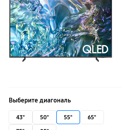
Q
S
T
(2
Выберите диагональ
43"
50"
55"
65"