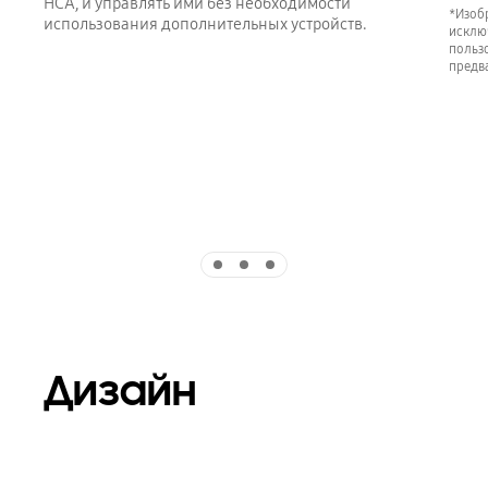
HCA, и управлять ими без необходимости
*Изоб
использования дополнительных устройств.
исклю
польз
предв
Indicator 1
Indicator 2
Indicator 3
Дизайн
Playing video