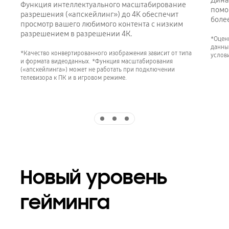
Дина
Функция интеллектуального масштабирование
помо
разрешения («апскейлинг») до 4K обеспечит
более
просмотр вашего любимого контента с низким
разрешением в разрешении 4К.
*Оцен
данны
*Качество конвертированного изображения зависит от типа
услов
и формата видеоданных. *Функция масштабирования
(«апскейлинга») может не работать при подключении
телевизора к ПК и в игровом режиме.
Indicator 1
Indicator 2
Indicator 3
Новый уровень
гейминга