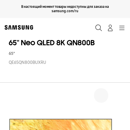
Skip
Продолжить
В настоящий момент товары недоступны для заказа на
Закрыть
to
samsung.com/ru
content
Поиск
Вход
Navigation
65'' Neo QLED 8K QN800B
65"
QE65QN800BUXRU
65'
N
Q
8