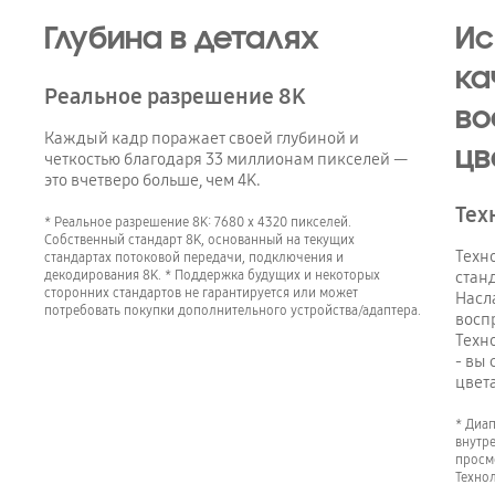
Глубина в деталях
Ис
ка
Реальное разрешение 8K
во
Каждый кадр поражает своей глубиной и
цв
четкостью благодаря 33 миллионам пикселей —
это вчетверо больше, чем 4K.
Тех
* Реальное разрешение 8K: 7680 х 4320 пикселей.
Собственный стандарт 8K, основанный на текущих
Техн
стандартах потоковой передачи, подключения и
декодирования 8K. * Поддержка будущих и некоторых
стан
сторонних стандартов не гарантируется или может
Насл
потребовать покупки дополнительного устройства/адаптера.
восп
Техн
- вы
цвета
* Диа
внутр
просм
Техно