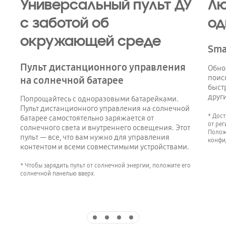
Универсальный пульт ДУ
Лю
с заботой об
од
окружающей среде
Sma
Пульт дистанционного управления
Обно
поис
на солнечной батарее
быст
друг
Попрощайтесь с одноразовыми батарейками.
Пульт дистанционного управления на солнечной
* Дост
батарее самостоятельно заряжается от
от ре
солнечного света и внутреннего освещения. Этот
Полож
пульт — все, что вам нужно для управления
конфи
контентом и всеми совместимыми устройствами.
* Чтобы зарядить пульт от солнечной энергии, положите его
солнечной панелью вверх.
Indicator 1
Indicator 2
Indicator 3
Indicator 4