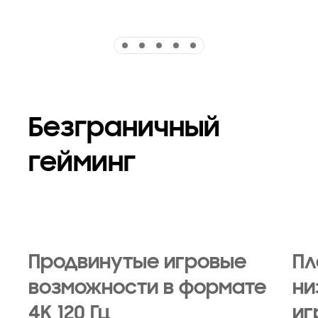
Indicator 1
Indicator 2
Indicator 3
Indicator 4
Indicator 5
Безграничный
гейминг
Продвинутые игровые
Пл
возможности в формате
ни
4K 120 Гц
иг