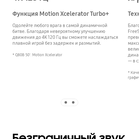
Функция Motion Xcelerator Turbo+
Тех
Одолейте любого врага в самой динамичной
Благ
битве. Благодаря невероятному улучшению
Free
движения до 4K 120 Гц вы сможете наслаждаться
прев
плавной игрой без задержек и размытий.
макс
вели
дина
* Q80B 50': Motion Xcelerator
— в с
* Каче
графи
Indicator 1
Indicator 2
Безграничный звук