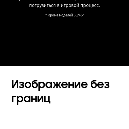
погрузиться в игровой процесс.
* Кроме моделей 50/43"
Playing video
Изображение без
границ