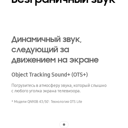
Playing video
Динамичный звук,
следующий за
движением на экране
Object Tracking Sound+ (OTS+)
Погрузитесь в атмосферу звука, который слышно
с любого уголка экрана телевизора.
* Модели QN90B 43/50': Технология OTS Lite
Indicator 1