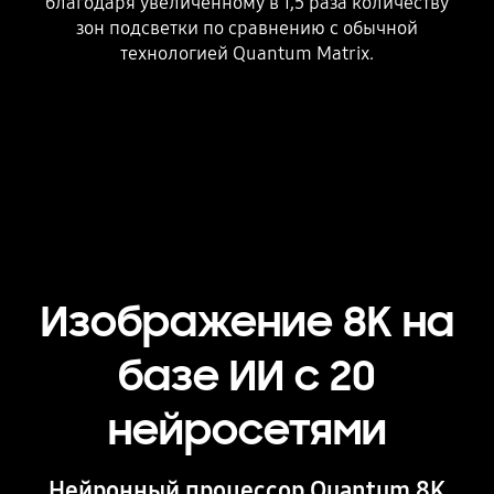
благодаря увеличенному в 1,5 раза количеству
зон подсветки по сравнению с обычной
технологией Quantum Matrix.
Playing video
Изображение 8K на
базе ИИ с 20
нейросетями
Нейронный процессор Quantum 8K