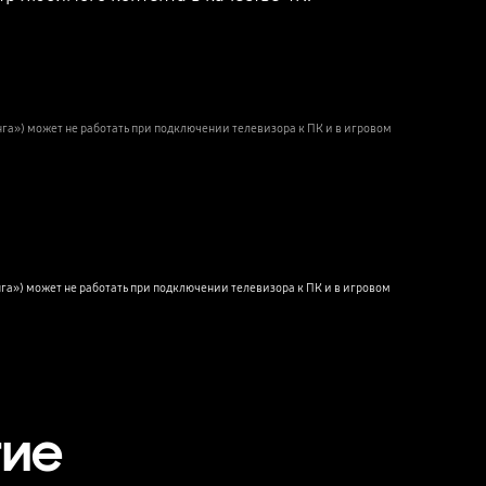
а») может не работать при подключении телевизора к ПК и в игровом
Playing video
») может не работать при подключении телевизора к ПК и в игровом 
тие