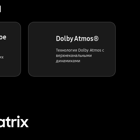
а
ое
Dolby Atmos®
Технология Dolby Atmos с
верхнеканальными
их
динамиками
trix