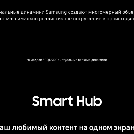
нальные динамики Samsung создают многомерный объе
ют максимально реалистичное погружение в происходящ
*в модели 50QN90C виртуальные верхние динамики.
Smart Hub
аш любимый контент на одном экра