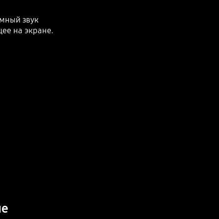
мный звук
ее на экране.
Playing video
не