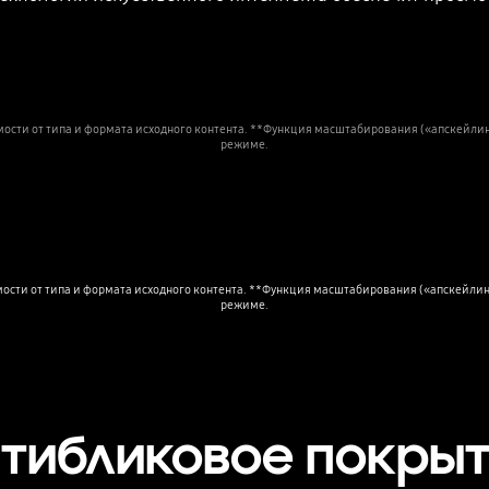
ости от типа и формата исходного контента. **Функция масштабирования («апскейлинг
режиме.
сти от типа и формата исходного контента. **Функция масштабирования («апскейлинга
режиме.
тибликовое покры