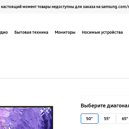
Выберите свое местоположение и язык.
 настоящий момент товары недоступны для заказа на samsung.com/
удио
Бытовая техника
Мониторы
Носимые устройства
50"
Neo
Выберите диагона
QLED
4K
50"
55"
65"