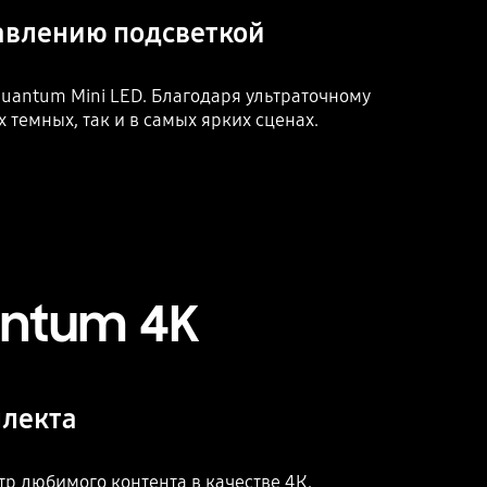
авлению подсветкой
antum Mini LED. Благодаря ультраточному
темных, так и в самых ярких сценах.
Playing video
ntum 4K
ллекта
р любимого контента в качестве 4К.