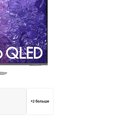
QN90C
+2 больше