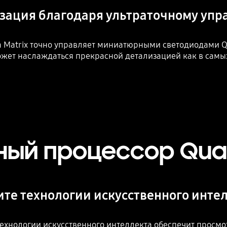
зация благодаря ультраточному упр
 Matrix точно управляет миниатюрными светодиодами Qu
жет наслаждаться прекрасной детализацией как в самых 
ный процессор Qua
те технологии искусственного инте
ехнологии искусственного интеллекта обеспечит просмот