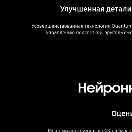
Улучшенная детали
Усовершенствованная технология Quantum
управлению подсветкой, зритель смо
Нейрон
Оцени
Мощный апскейлинг до 4К на базе т