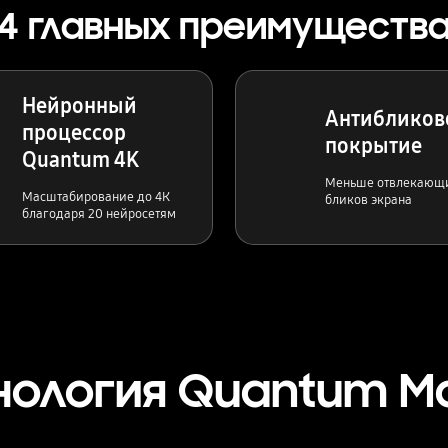
4 главных преимуществ
Нейронный
Антибликов
процессор
покрытие
Quantum 4K
Меньше отвлекающ
Масштабирование до 4К
бликов экрана
благодаря 20 нейросетям
нология Quantum Ma