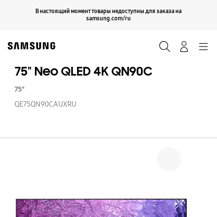
Skip
Продолжить
В настоящий момент товары недоступны для заказа на
Закрыть
to
samsung.com/ru
content
Поиск
Вход
Navigation
75" Neo QLED 4K QN90C
75"
QE75QN90CAUXRU
75
N
Q
4