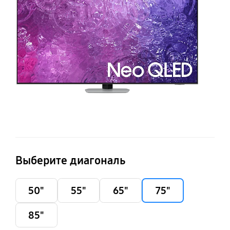
Q
Выберите диагональ
50"
55"
65"
75"
85"