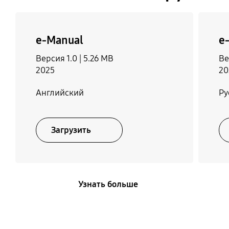
Да
e-Manual
e
Сетевой кабель
Версия 1.0 |
5.26 MB
Ве
Да
2025
20
Английский
Ру
Загрузить
Узнать больше