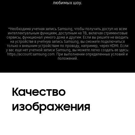
любимых шоу.
*Необходима учетная запись Samsung, чтобы получить доступ ко всем
интеллектуальным функциям, доступным на ТВ, включая стриминговые
сервисы, функционал умного дома и другим. Если вы решите не входить
на устройстве в учетную запись Samsung, вы сможете подключиться
только к внешним устройствам по проводу, например, через HDMI. Если
у вас еще нет учетной записи Samsung, вы можете легко создать ее здесь:
https://account.samsung.com. При выполнении определенных условий и
положений.
Качество
изображения
Playing video