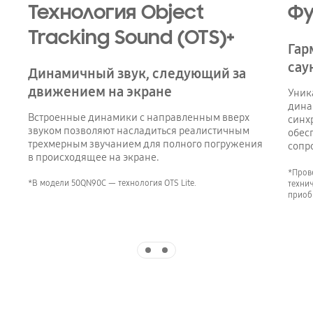
Технология Object
Фу
Tracking Sound (OTS)+
Гар
сау
Динамичный звук, следующий за
движением на экране
Уник
дина
Встроенные динамики с направленным вверх
синх
звуком позволяют насладиться реалистичным
обес
трехмерным звучанием для полного погружения
сопр
в происходящее на экране.
*Пров
*В модели 50QN90C — технология OTS Lite.
техни
приоб
Indicator 1
Indicator 2