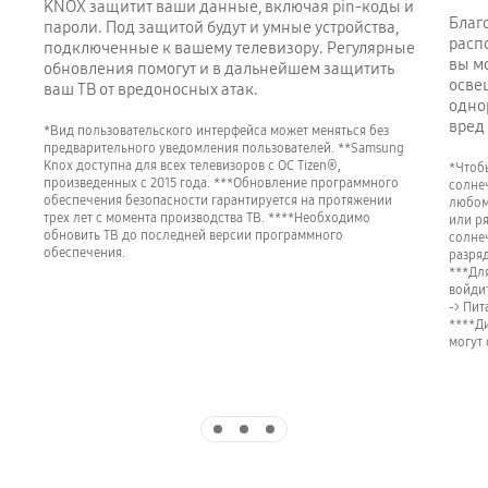
KNOX защитит ваши данные, включая pin-коды и
Благ
пароли. Под защитой будут и умные устройства,
расп
подключенные к вашему телевизору. Регулярные
вы м
обновления помогут и в дальнейшем защитить
осве
ваш ТВ от вредоносных атак.
одно
вред
*Вид пользовательского интерфейса может меняться без
предварительного уведомления пользователей. **Samsung
Knox доступна для всех телевизоров с ОС Tizen®,
*Чтоб
произведенных с 2015 года. ***Обновление программного
солне
обеспечения безопасности гарантируется на протяжении
любом
трех лет с момента производства ТВ. ****Необходимо
или р
обновить ТВ до последней версии программного
солне
обеспечения.
разряд
***Дл
войди
-> Пит
****Ди
могут 
Indicator 1
Indicator 2
Indicator 3