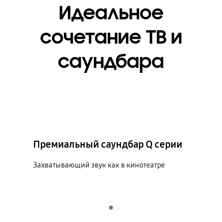
Идеальное
сочетание ТВ и
саундбара
Премиальный саундбар Q серии
Захватывающий звук как в кинотеатре
Indicator 1