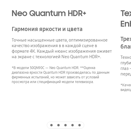
Neo Quantum HDR+
Те
En
Гармония яркости и цвета
Тре
Точные насыщенные цвета, оптимизированное
качество изображения в в каждой сцене в
бла
формате 4К. Каждый нюанс изображения оживет
на экране с технологией Neo Quantum HDR+.
Техн
глуб
*В модели 50QN90C — Neo Quantum HDR. **Оценка
глаз
диапазона яркости Quantum HDR производилась по данным
пере
фирменных испытаний, но может зависеть от условий
просмотра или спецификаций модели телевизора.
*Качес
видео
Indicator 1
Indicator 2
Indicator 3
Indicator 4
Indicator 5