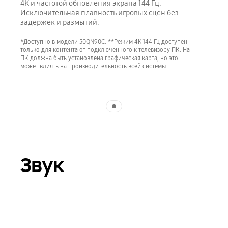
4К и частотой обновления экрана 144 Гц.
Исключительная плавность игровых сцен без
задержек и размытий.
*Доступно в модели 50QN90C. **Режим 4K 144 Гц доступен
только для контента от подключенного к телевизору ПК. На
ПК должна быть установлена графическая карта, но это
может влиять на производительность всей системы.
Indicator 1
Звук
Playing video