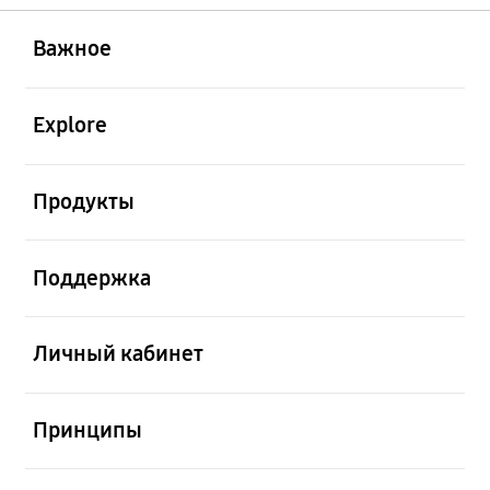
открыть
Footer Navigation
Важное
открыть
Explore
открыть
Продукты
открыть
Поддержка
открыть
Личный кабинет
открыть
Принципы
открыть