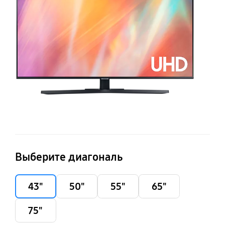
AU
Выберите диагональ
43"
50"
55"
65"
75"