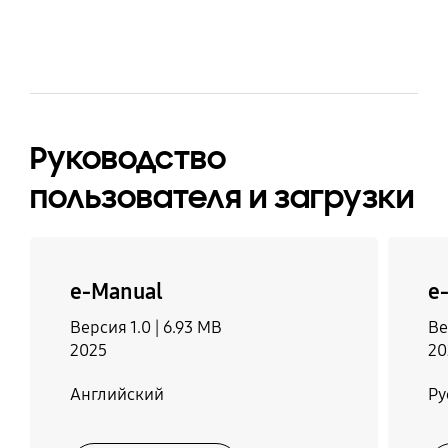
Инструкция
Электронное
Поддержка IPv6
Поддержка
пользователя
руководство
управлением
Да
пользователя
устройствами других
Да
производителей
Да
Да
Руководство
Сетевой кабель
Да
пользователя и загрузки
e-Manual
e
Версия 1.0 |
6.93 MB
Ве
2025
20
Английский
Ру