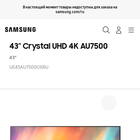
Skip
Продолжить
В настоящий момент товары недоступны для заказа на
Закрыть
to
samsung.com/ru
content
Поиск
Вход
Navigation
43'' Crystal UHD 4K AU7500
43"
UE43AU7500UXRU
43'
Cr
U
4