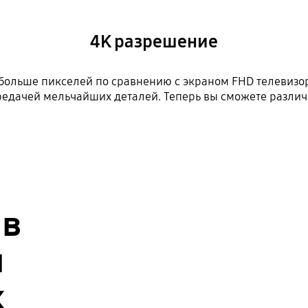
4K разрешение
 больше пикселей по сравнению с экраном FHD телевизо
редачей мельчайших деталей. Теперь вы сможете различ
 в
и
х