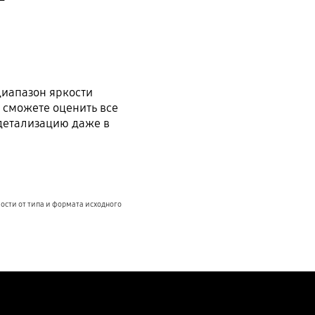
диапазон яркости
 сможете оценить все
детализацию даже в
ости от типа и формата исходного