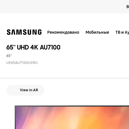
Skip
В
to
content
Рекомендовано
Мобильные
ТВ и А
65'' UHD 4K AU7100
65"
UE65AU7100UXRU
View in AR