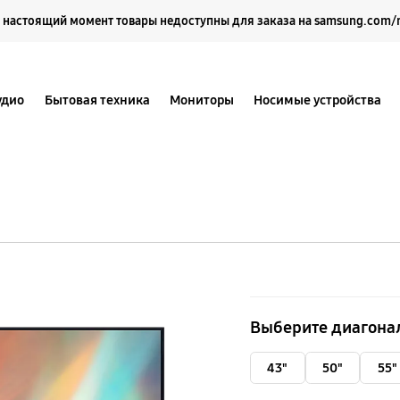
Выберите свое местоположение и язык.
 настоящий момент товары недоступны для заказа на samsung.com/
удио
Бытовая техника
Мониторы
Носимые устройства
65''
UHD
Выберите диагона
4K
AU7100
43"
50"
55"