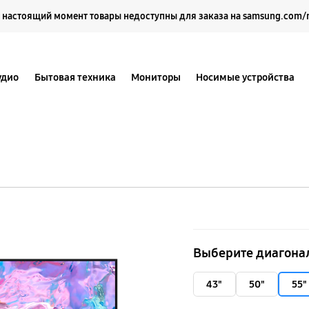
Выберите свое местоположение и язык.
 настоящий момент товары недоступны для заказа на samsung.com/
удио
Бытовая техника
Мониторы
Носимые устройства
55"
Crystal
Выберите диагона
UHD
4K
43"
50"
55"