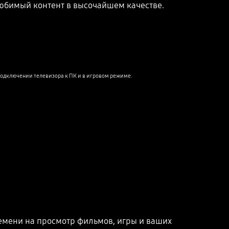
любимый контент в высочайшем качестве.
Playing video
подключении телевизора к ПК и в игровом режиме.
емени на просмотр фильмов, игры и ваших