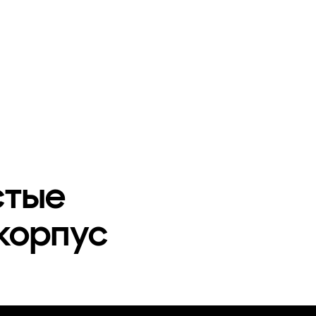
стые
 корпус