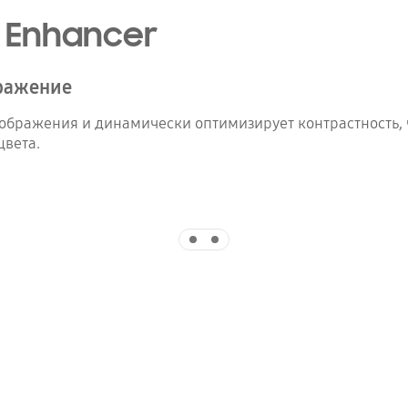
 Enhancer
ражение
зображения и динамически оптимизирует контрастность, 
цвета.
Indicator 1
Indicator 2