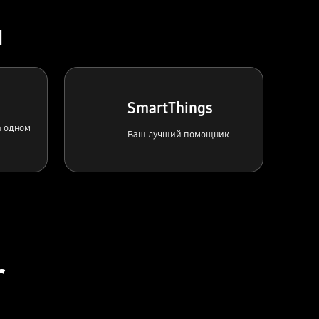
а
SmartThings
а одном
Ваш лучший помощник
r