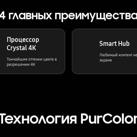
4 главных преимуществ
Процессор
Smart Hub
Crystal 4K
Любимый контент н
Тончайшие оттенки цвета в
экране
разрешении 4К
Технология PurColo