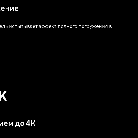
жение
тель испытывает эффект полного погружения в
K
ием до 4К