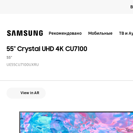
Skip
В
to
content
Рекомендовано
Мобильные
ТВ и А
55" Crystal UHD 4K CU7100
55"
UE55CU7100UXRU
View in AR