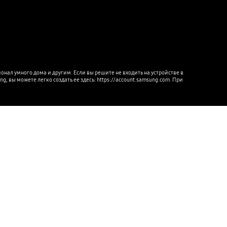
ал умного дома и другим. Если вы решите не входить на устройстве в 
, вы можете легко создать ее здесь: https://account.samsung.com. При 