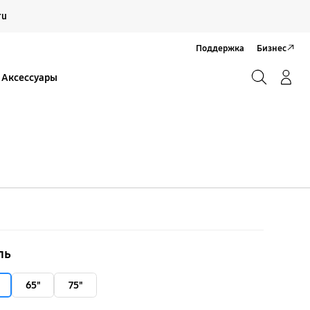
Продолжить
ru
Закрыть
Поддержка
Бизнес
Поиск
Вход/Регистрация
Аксессуары
Поиск
ль
65"
75"