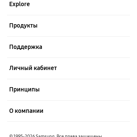
Explore
открыть
Продукты
открыть
Поддержка
открыть
Личный кабинет
открыть
Принципы
открыть
О компании
© 1995-2026 Samsung. Все права защищены.