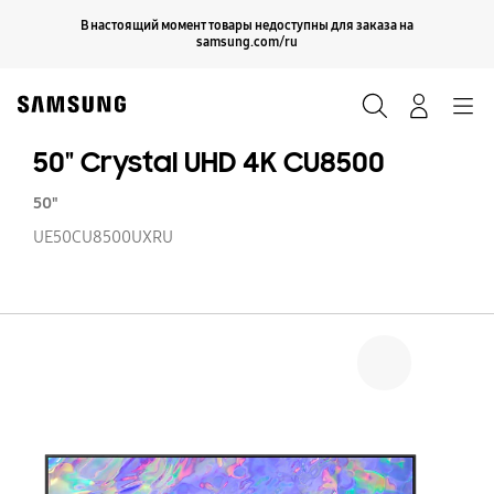
Skip
Продолжить
В настоящий момент товары недоступны для заказа на
Закрыть
to
samsung.com/ru
content
Поиск
Вход
Navigation
50" Crystal UHD 4K CU8500
50"
UE50CU8500UXRU
50
Cr
U
4