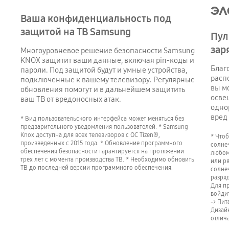
эл
Ваша конфиденциальность под
защитой на ТВ Samsung
Пул
зар
Многоуровневое решение безопасности Samsung
KNOX защитит ваши данные, включая pin-коды и
Благ
пароли. Под защитой будут и умные устройства,
расп
подключенные к вашему телевизору. Регулярные
вы м
обновления помогут и в дальнейшем защитить
осве
ваш ТВ от вредоносных атак.
одно
вред
* Вид пользовательского интерфейса может меняться без
предварительного уведомления пользователей. * Samsung
Knox доступна для всех телевизоров с ОС Tizen®,
* Чтоб
произведенных с 2015 года. * Обновление программного
солне
обеспечения безопасности гарантируется на протяжении
любом
трех лет с момента производства ТВ. * Необходимо обновить
или р
ТВ до последней версии программного обеспечения.
солнеч
разряд
Для п
войди
-> Пит
Дизайн
отлича