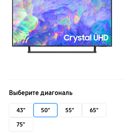
C
Выберите диагональ
43"
50"
55"
65"
75"