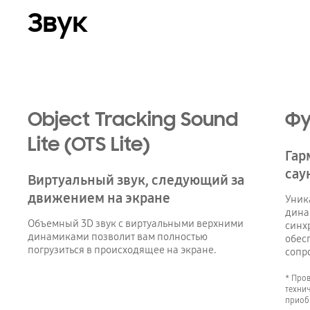
Звук
Playing video
Object Tracking Sound
Фу
Lite (OTS Lite)
Гар
сау
Виртуальный звук, следующий за
движением на экране
Уник
дина
Объемный 3D звук с виртуальными верхними
синх
динамиками позволит вам полностью
обес
погрузиться в происходящее на экране.
сопр
* Про
технич
приоб