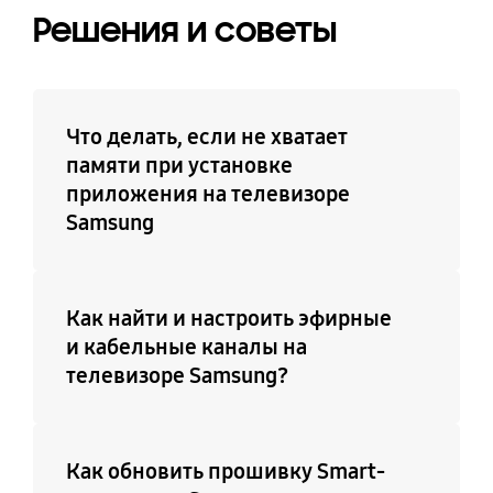
Поддержка
Телетекст (TTXT)
Решения и советы
подключения
Да
клавиатуры, мыши,
игрового контроллера
по USB
Что делать, если не хватает
Да
памяти при установке
приложения на телевизоре
Поддержка IPv6
Samsung
Да
Как найти и настроить эфирные
и кабельные каналы на
телевизоре Samsung?
Как обновить прошивку Smart-