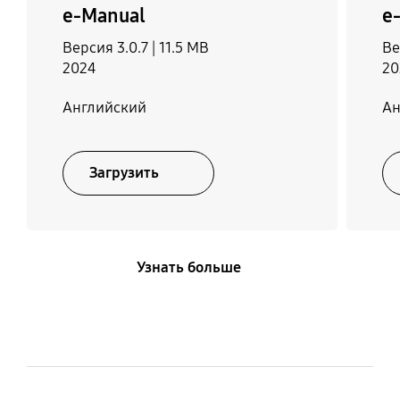
e-Manual
e
Поддержка субтитров
Поддержка Connect
Share™ (HDD)
Версия 3.0.7 |
11.5 MB
Ве
Да
2024
20
Да
Английский
Ан
Поддержка
Электронный телегид
ConnectShare™ (USB
Да
2.0)
Загрузить
Да
Игровой режим
Выбор языка
Узнать больше
Да (базовый)
27 европейских языков
+ Русский (только при
подключении к сети
EE.LV.LT)