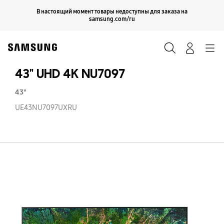
Skip
Продолжить
В настоящий момент товары недоступны для заказа на
Закрыть
to
samsung.com/ru
content
Поиск
Вход
Navigation
43" UHD 4K NU7097
43"
UE43NU7097UXRU
43
U
4
NU