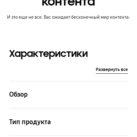
контента
И это еще не все. Вас ожидает бесконечный мир контента.
Характеристики
Развернуть все
Обзор
Разрешение
Мощность
акустической системы
Тип продукта
3,840 x 2,160
20 Вт / 2 канала
LED