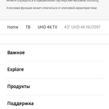
можете обращаться в официальные партнерские магазины Samsung.
Ключевая функция может отличаться от ключевой характеристики.
Home
ТВ
UHD 4K TV
43" UHD 4K NU7097
открыть
Footer Navigation
Важное
открыть
Explore
открыть
Продукты
открыть
Поддержка