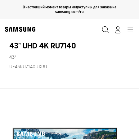
Skip
Продолжить
В настоящий момент товары недоступны для заказа на
Закрыть
to
samsung.com/ru
content
Поиск
Вход
Navigation
43" UHD 4K RU7140
43"
UE43RU7140UXRU
43
U
4
RU