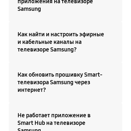
приложения на телевизоре
Поддержка
Электронный телегид
Samsung
ConnectShare™ (USB
Да
2.0)
Да
Как найти и настроить эфирные
и кабельные каналы на
Игровой режим
Выбор языка
телевизоре Samsung?
Да (Режим Auto Game)
Поддержка 31 языка
Поддержка
Телетекст (TTXT)
Как обновить прошивку Smart-
подключения
Да
телевизора Samsung через
клавиатуры, мыши,
интернет?
игрового контроллера
по USB
Да
Не работает приложение в
Smart Hub на телевизоре
Поддержка IPv6
Поддержка
Samsung