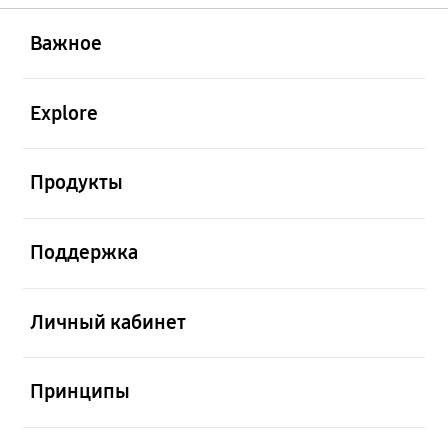
открыть
Footer Navigation
Важное
открыть
Explore
открыть
Продукты
открыть
Поддержка
открыть
Личный кабинет
открыть
Принципы
открыть