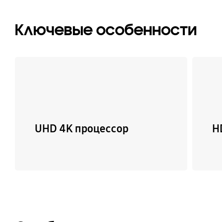
Ключевые особенности
UHD 4K процессор
H