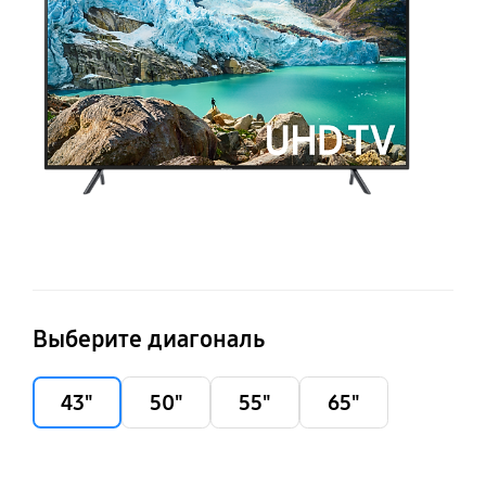
Выберите диагональ
43"
50"
55"
65"