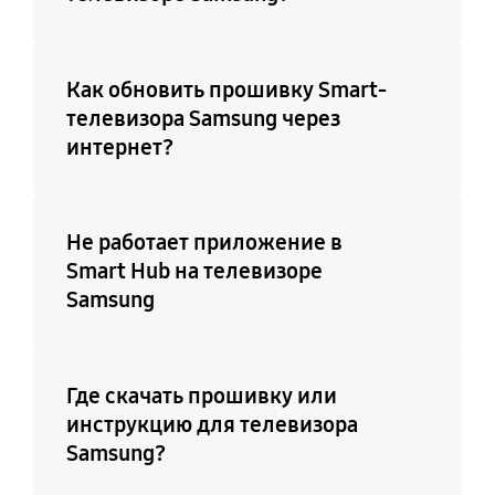
Да (Режим Auto Game)
Поддержка 31 языка
Поддержка
Телетекст (TTXT)
Как обновить прошивку Smart-
подключения
Да
телевизора Samsung через
клавиатуры, мыши,
интернет?
игрового контроллера
по USB
Да
Не работает приложение в
Smart Hub на телевизоре
Поддержка IPv6
Поддержка
Samsung
управлением
Да
устройствами других
производителей
Где скачать прошивку или
Да
инструкцию для телевизора
Samsung?