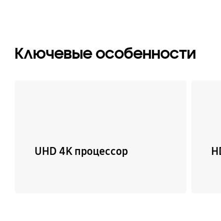
Ключевые особенности
UHD 4K процессор
H