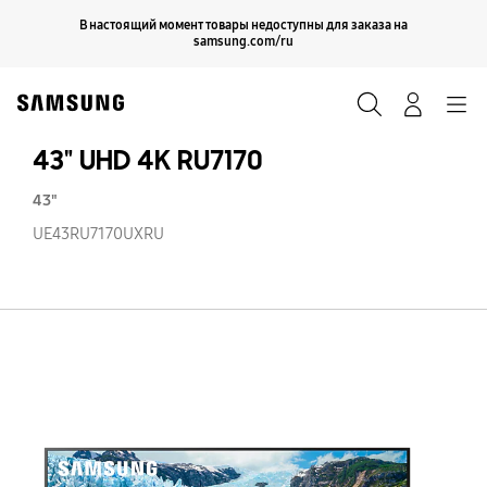
Skip
Продолжить
В настоящий момент товары недоступны для заказа на
Закрыть
to
samsung.com/ru
content
Поиск
Вход
Navigation
43" UHD 4K RU7170
43"
UE43RU7170UXRU
43
U
4
RU