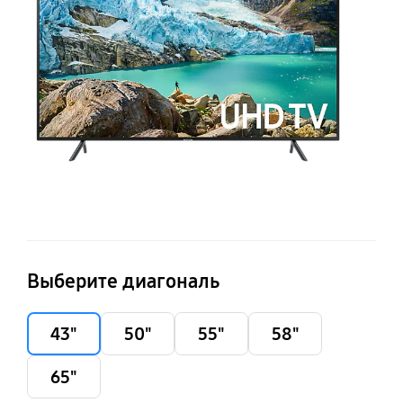
Выберите диагональ
43"
50"
55"
58"
65"