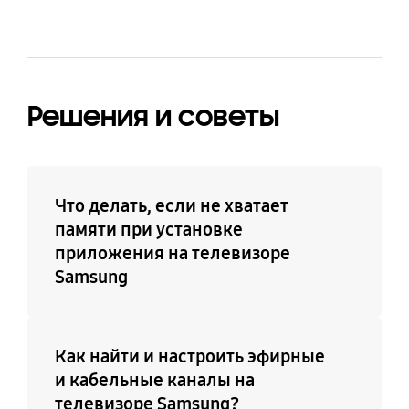
Технология Digital
Автопоиск каналов
Clean View
Да
Да
Решения и советы
Поддержка субтитров
Поддержка Connect
Share™ (HDD)
Да
Да
Что делать, если не хватает
памяти при установке
приложения на телевизоре
Поддержка
Электронный телегид
Samsung
ConnectShare™ (USB
Да
2.0)
Да
Как найти и настроить эфирные
и кабельные каналы на
Игровой режим
Выбор языка
телевизоре Samsung?