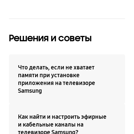
Технология Digital
Автопоиск каналов
Clean View
Да
Да
Решения и советы
Поддержка субтитров
Поддержка Connect
Share™ (HDD)
Да
Да
Что делать, если не хватает
памяти при установке
приложения на телевизоре
Поддержка
Электронный телегид
Samsung
ConnectShare™ (USB
Да
2.0)
Да
Как найти и настроить эфирные
и кабельные каналы на
Игровой режим
Выбор языка
телевизоре Samsung?