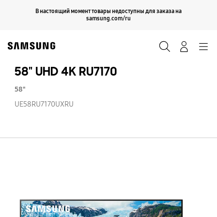
Skip
Продолжить
В настоящий момент товары недоступны для заказа на
Закрыть
to
samsung.com/ru
content
Поиск
Вход
Navigation
58" UHD 4K RU7170
58"
UE58RU7170UXRU
58
U
4
RU