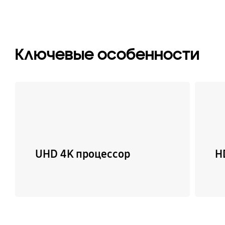
Ключевые особенности
UHD 4K процессор
H