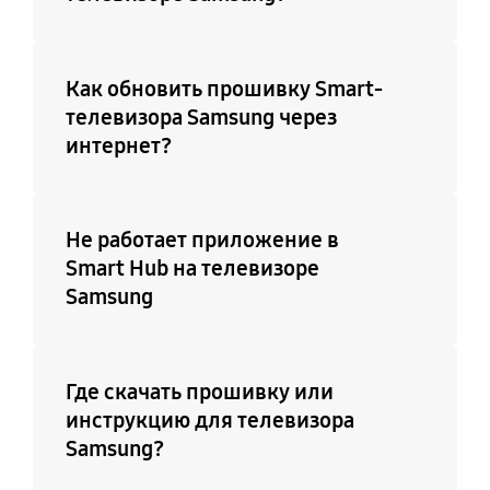
Да (Режим Auto Game)
Поддержка 31 языка
Поддержка
Телетекст (TTXT)
Как обновить прошивку Smart-
подключения
Да
телевизора Samsung через
клавиатуры, мыши,
интернет?
игрового контроллера
по USB
Да
Не работает приложение в
Smart Hub на телевизоре
Поддержка IPv6
Поддержка
Samsung
управлением
Да
устройствами других
производителей
Где скачать прошивку или
Да
инструкцию для телевизора
Samsung?