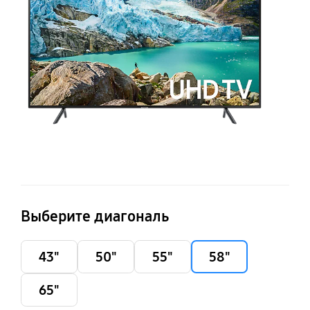
Выберите диагональ
43"
50"
55"
58"
65"