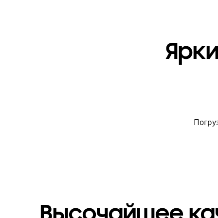
Ярки
Погру
Высочайшее ка