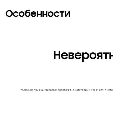
Особенности
Невероят
*Samsung признан мировым брендом #1 в категории ТВ за 14 лет. * Ист