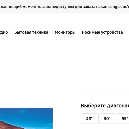
Выберите свое местоположение и язык.
 настоящий момент товары недоступны для заказа на samsung.com/
удио
Бытовая техника
Мониторы
Носимые устройства
65''
Crystal
Выберите диагона
UHD
4K
43"
50"
55"