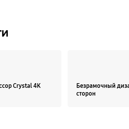
ти
сор Crystal 4K
Безрамочный диза
сторон