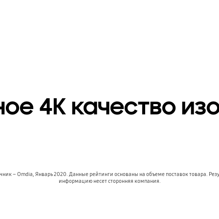
ное 4К качество из
очник – Omdia, Январь 2020. Данные рейтинги основаны на объеме поставок товара. Ре
информацию несет сторонняя компания.