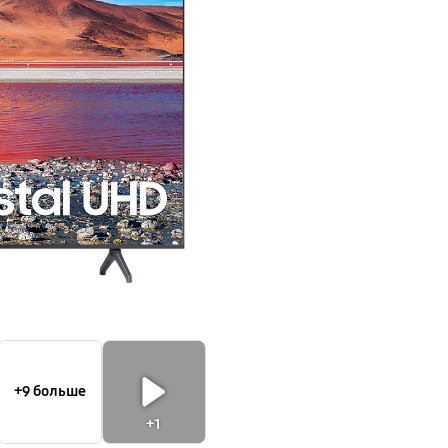
TU7140
+9 больше
+1