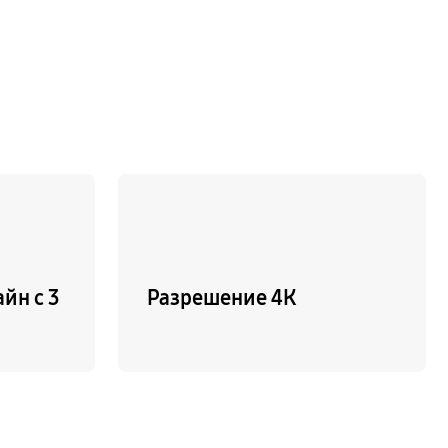
йн с 3
Разрешение 4К