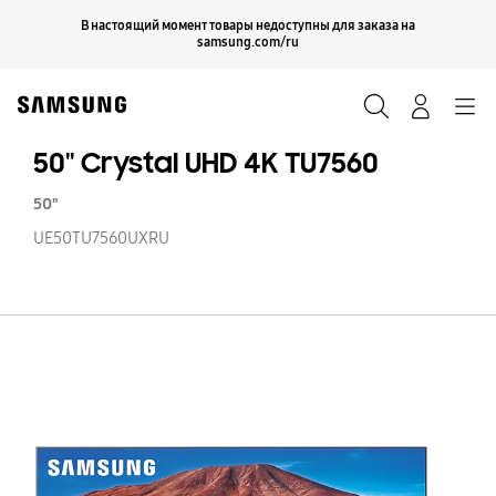
Skip
Продолжить
В настоящий момент товары недоступны для заказа на
Закрыть
to
samsung.com/ru
content
Поиск
Вход
Navigation
50'' Crystal UHD 4K TU7560
50"
UE50TU7560UXRU
50'
Cr
U
4