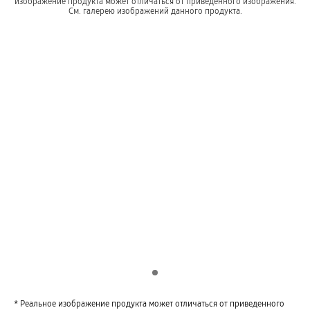
изображение продукта может отличаться от приведенного изображения.
См. галерею изображений данного продукта.
Indicator 1
* Реальное изображение продукта может отличаться от приведенного