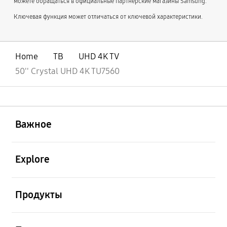
можете обращаться в официальные партнерские магазины Samsung.
Ключевая функция может отличаться от ключевой характеристики.
Home
ТВ
UHD 4K TV
50'' Crystal UHD 4K TU7560
открыть
Footer Navigation
Важное
открыть
Explore
открыть
Продукты
открыть