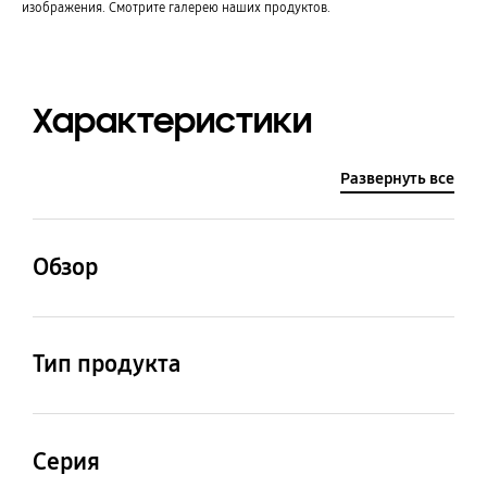
изображения. Смотрите галерею наших продуктов.
Характеристики
Развернуть все
Обзор
Разрешение
Мощность
акустической системы
Тип продукта
3,840 x 2,160
20 Вт / 2.0 канала
LED
Серия
Samsung SMART TV
Операционная
система