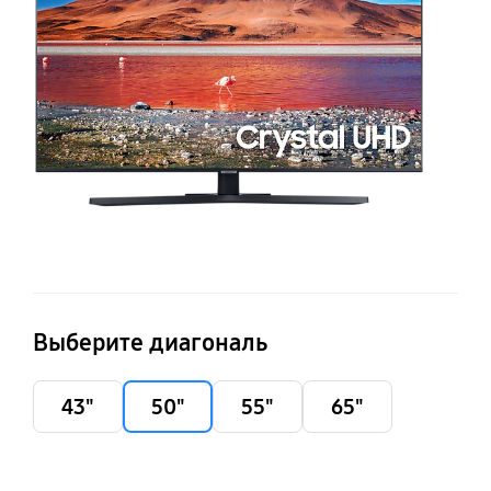
TU
Выберите диагональ
43"
50"
55"
65"