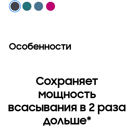
Титановый
Бордовый
Мятно-голубой
Темно-синий
Особенности
Сохраняет
мощность
всасывания в 2 раза
дольше*