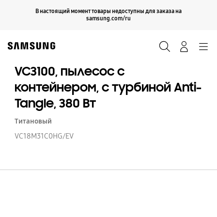
Skip
Продолжить
В настоящий момент товары недоступны для заказа на
Закрыть
to
samsung.com/ru
content
Поиск
Вход
Navigation
VC3100, пылесос с
контейнером, с турбиной Anti-
Tangle, 380 Вт
Титановый
VC18M31C0HG/EV
VC
п