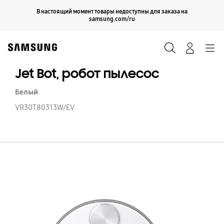
Skip
Продолжить
В настоящий момент товары недоступны для заказа на
Закрыть
to
samsung.com/ru
content
Поиск
Вход
Navigation
Jet Bot, робот пылесос
Белый
VR30T80313W/EV
Je
Bo
р
п