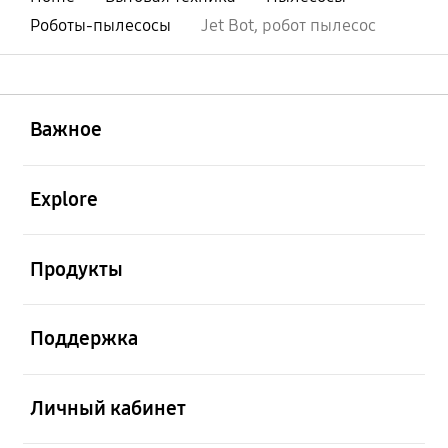
Роботы-пылесосы
Jet Bot, робот пылесос
открыть
Footer Navigation
Важное
открыть
Explore
открыть
Продукты
открыть
Поддержка
открыть
Личный кабинет
открыть