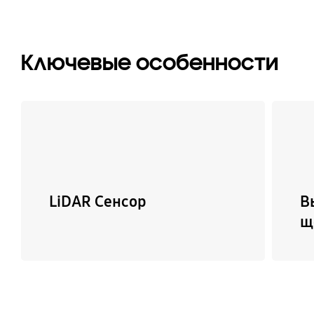
Ключевые особенности
LiDAR Сенсор
В
щ