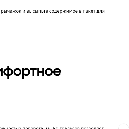
а рычажок и высыпьте содержимое в пакет для
омфортное
жностью поворота на 180 градусов позволяет
Next