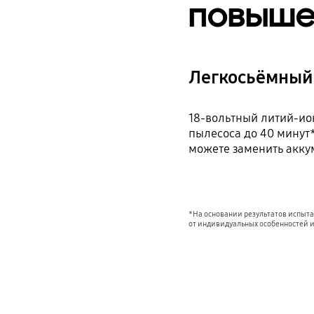
повыше
Легкосьёмный
18-вольтный литий-ио
пылесоса до 40 минут
можете заменить акку
*На основании результатов испыта
от индивидуальных особенностей 