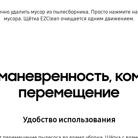
нично удалить мусор из пылесборника. Просто нажмите н
мусора. Щётка EZClean очищается одним движением.
маневренность, к
перемещение
Удобство использования
 перемещение пылесоса во время уборки. Щётка с возмо