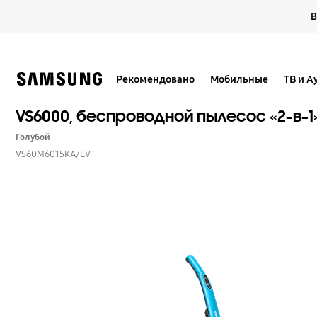
Skip
В
to
content
Рекомендовано
Мобильные
ТВ и А
VS6000, беспроводной пылесос «2-в-1
Голубой
VS60M6015KA/EV