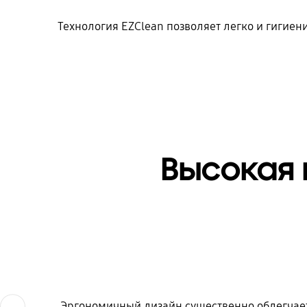
Технология EZClean позволяет легко и гигие
Высокая 
Эргономичный дизайн существенно облегчает
Previous