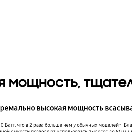
я мощность, тщате
тремально высокая мощность всасыв
 Ватт, что в 2 раза больше чем у обычных моделей*. Бл
ной ёмкости позволяют использовать пылесос до 80 мину