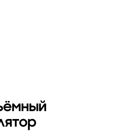
ъёмный
лятор