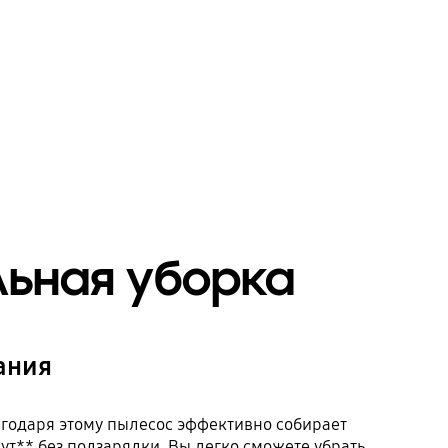
льная уборка
ания
агодаря этому пылесос эффективно собирает
т** без подзарядки. Вы легко сможете убрать