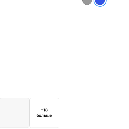
в-1»
+18
больше