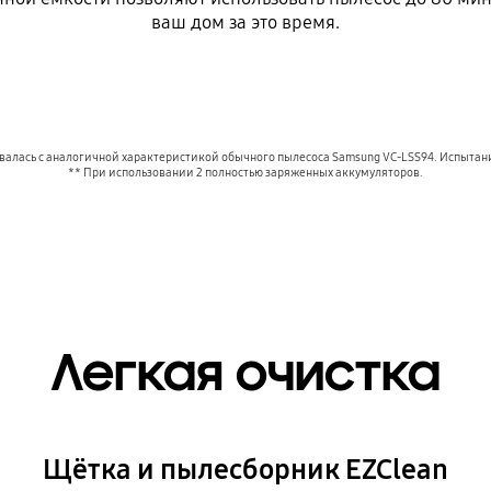
ваш дом за это время.
алась с аналогичной характеристикой обычного пылесоса Samsung VC-LSS94. Испытани
** При использовании 2 полностью заряженных аккумуляторов.
Легкая очистка
Щётка и пылесборник EZClean