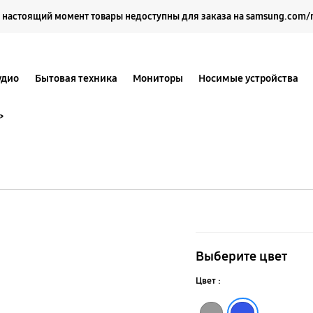
Выберите свое местоположение и язык.
 настоящий момент товары недоступны для заказа на samsung.com/
удио
Бытовая техника
Мониторы
Носимые устройства
»
VS6000,
беспроводн
Выберите цвет
пылесос
Цвет :
«2-
Голубой
Натуральный серый