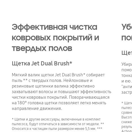
Эффективная чистка
Уб
ковровых покрытий и
по
твердых полов
Щет
Щетка Jet Dual Brush*
Убир
помо
Мягкий валик щетки Jet Dual Brush* собирает
тонк
пыль ** с твердых полов. Нейлоновые и
и ею
резиновые щетинки валика эффективно
"ант
захватывают волосы и повышают эффективность
заст
чистки ковровых покрытий. Поворачивающаяся
на 180° головка щетки позволяет легко менять
* Щет
пылесо
направление движения.
сравне
Высота
* Щетки и другие аксессуары, включенные в комплект
снижен
пылесоса, будут отличаться в зависимости от модели. **
резуль
Относится к частицам пыли размером менее 5,5 мм. ***
Action