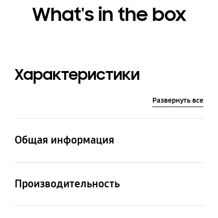
What's in the box
Характеристики
Развернуть все
Общая информация
Основной цвет
Цвет
Black Chrometal
Woody green
Производительность
Макс. потребляемая
Мощность всасывания
Цифровой
мощность
(Вт.)