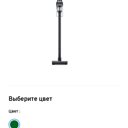
Б
п
Выберите цвет
Цвет :
Зелёный