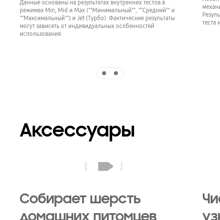
Данные основаны на результатах внутренних тестов в
механ
режимах Min, Mid и Max (""Минимальный"", ""Средний"" и
Резуль
""Максимальный"") и Jet (Турбо). Фактические результаты
теста 
могут зависеть от индивидуальных особенностей
использования.
Indicator 1
Indicator 2
Аксессуары
Jet 85 с Pet Tool+ (опция) очищает диван рядом с собакой. Резиновая насадка и щетина щетки - высокоэффективные экстракторы, собирающие все шерстинки домашних животных.
Собирает шерсть
Чи
домашних питомцев
уз