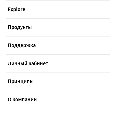
открыть
Explore
открыть
Продукты
открыть
Поддержка
открыть
Личный кабинет
открыть
Принципы
открыть
О компании