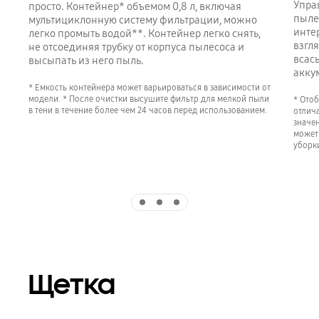
Упра
просто. Контейнер* объемом 0,8 л, включая
пыле
мультициклонную систему фильтрации, можно
инте
легко промыть водой**. Контейнер легко снять,
взгл
не отсоединяя трубку от корпуса пылесоса и
всас
высыпать из него пыль.
акку
* Емкость контейнера может варьироваться в зависимости от
модели. * После очистки высушите фильтр для мелкой пыли
* Ото
в тени в течение более чем 24 часов перед использованием.
отлича
значе
может
уборк
Indicator 1
Indicator 2
Indicator 3
Щетка