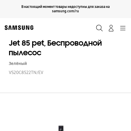
Skip
Продолжить
В настоящий момент товары недоступны для заказа на
Закрыть
to
samsung.com/ru
content
Поиск
Вход
Navigation
Jet 85 pet, Беспроводной
пылесос
Зелёный
VS20C8522TN/EV
Je
85
pe