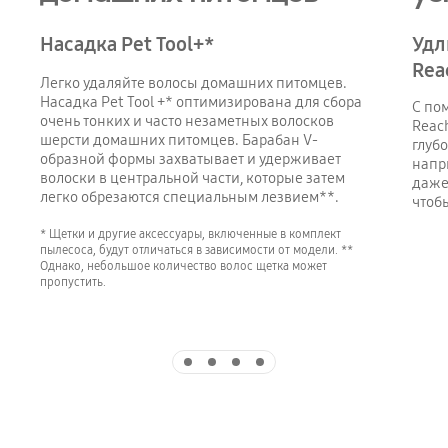
Насадка Pet Tool+*
Удл
Rea
Легко удаляйте волосы домашних питомцев.
Насадка Pet Tool +* оптимизирована для сбора
С по
очень тонких и часто незаметных волосков
Reach
шерсти домашних питомцев. Барабан V-
глуб
образной формы захватывает и удерживает
напр
волоски в центральной части, которые затем
даже
легко обрезаются специальным лезвием**.
чтоб
* Щетки и другие аксессуары, включенные в комплект
пылесоса, будут отличаться в зависимости от модели. **
Однако, небольшое количество волос щетка может
пропустить.
Indicator 1
Indicator 2
Indicator 3
Indicator 4