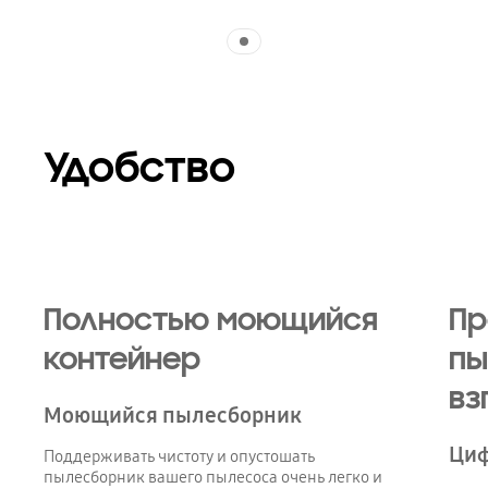
Indicator 1
Удобство
Полностью моющийся
Пр
контейнер
пы
вз
Моющийся пылесборник
Циф
Поддерживать чистоту и опустошать
пылесборник вашего пылесоса очень легко и