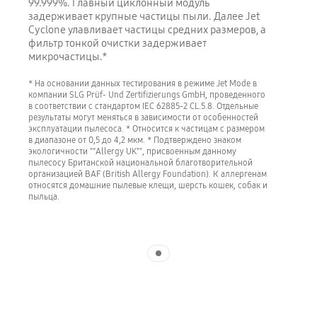
99.999%. Главный циклонный модуль
задерживает крупные частицы пыли. Далее Jet
Cyclone улавливает частицы средних размеров, а
фильтр тонкой очистки задерживает
микрочастицы.*
* На основании данных тестирования в режиме Jet Mode в
компании SLG Prüf- Und Zertifizierungs GmbH, проведенного
в соответствии с стандартом IEC 62885-2 CL.5.8. Отдельные
результаты могут меняться в зависимости от особенностей
эксплуатации пылесоса. * Относится к частицам с размером
в диапазоне от 0,5 до 4,2 мкм. * Подтверждено знаком
экологичности ""Allergy UK"", присвоенным данному
пылесосу Британской национальной благотворительной
организацией BAF (British Allergy Foundation). К аллергенам
относятся домашние пылевые клещи, шерсть кошек, собак и
пыльца.
Indicator 1