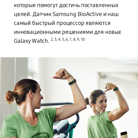
которые помогут достичь поставленных
целей. Датчик Samsung BioActive и наш
самый быстрый процессор являются
инновационными решениями для новых
2
,
3
,
4
,
5
,
6
,
7
,
8
,
9
,
10
Galaxy Watch.