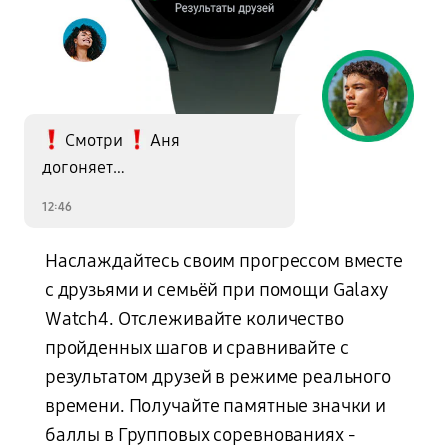
Смотри
Аня
Two exclamation point emotes are used before and after the words "Look out".
догоняет…
The front of a Galaxy Watch4 with a green band is shown, and its watch face displays "3rd place" in a walking Group Challenge with friends. Around the watch are diverse people cropped in a circle. There are text bubbles on the top left and bottom right, each pointing to its speaker.
12:46
Наслаждайтесь своим прогрессом вместе
с друзьями и семьёй при помощи Galaxy
Watch4. Отслеживайте количество
пройденных шагов и сравнивайте с
результатом друзей в режиме реального
времени. Получайте памятные значки и
баллы в Групповых соревнованиях -