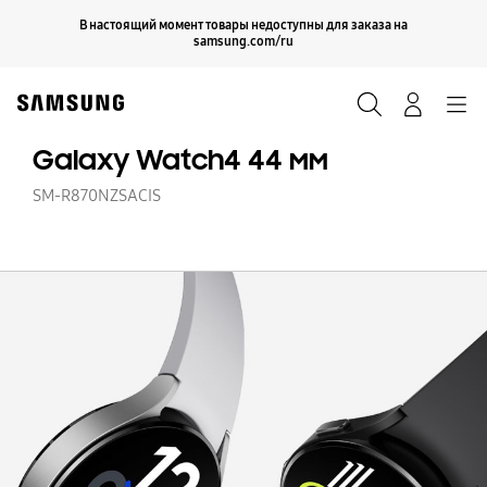
Skip
Продолжить
В настоящий момент товары недоступны для заказа на
Закрыть
to
samsung.com/ru
content
Поиск
Вход
Navigation
Galaxy Watch4 44 мм
SM-R870NZSACIS