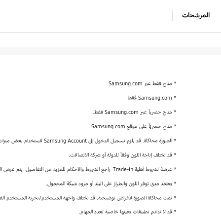
المرشحات
* متاح فقط عبر Samsung.com.
* Samsung.com فقط
* متاح حصرياً عبر Samsung.com فقط.
* متاح حصريّاً على موقع Samsung.com
* الصورة محاكاة. قد يلزم تسجيل الدخول إلى Samsung Account لاستخدام بعض ميزات AI.
* قد تختلف إتاحة اللون وفقاً للدولة أو شركة الاتصالات.
* عرضة لشروط أهلية Trade-in. راجع الشروط والأحكام للمزيد من التفاصيل. يتم عرض الصورة لأغراض التوضيح فقط.
* يعتمد مدى توفر اللون والطراز على البلد أو مزود شبكة المحمول.
* تمت محاكاة الصورة لأغراض توضيحية. قد تختلف واجهة المستخدم/تجربة المستخدم الفع
* قد لا تدعم تطبيقات بعينها خاصية تعدد المهام.