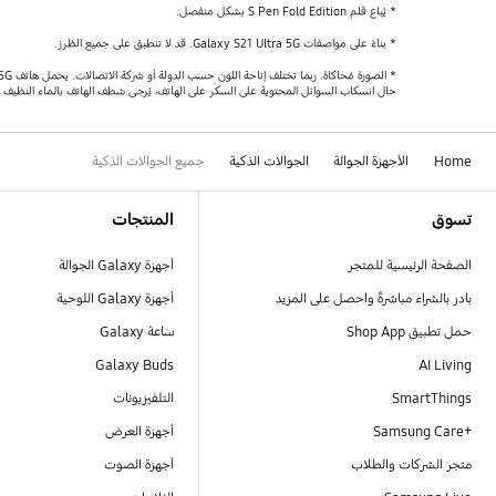
* يُباع قلم S Pen Fold Edition بشكل منفصل.
* بناءً على مواصفات Galaxy S21 Ultra 5G. قد لا تنطبق على جميع الطُرز.
حال انسكاب السوائل المحتوية على السكر على الهاتف، يُرجى شطف الهاتف بالماء النظيف وال
Home
الأجهزة الجوالة
الجوالات الذكية
جميع الجوالات الذكية
Footer Navigation
تسوق
المنتجات
الصفحة الرئيسية للمتجر
أجهزة Galaxy الجوالة
بادر بالشراء مباشرةً واحصل على المزيد
أجهزة Galaxy اللوحية
حمل تطبيق Shop App
ساعة Galaxy
Galaxy Buds
AI Living
SmartThings
التلفيزيونات
Samsung Care+‎
أجهزة العرض
متجر الشركات والطلاب
أجهزة الصوت