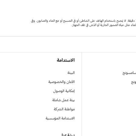
* الصورة مُحاكاة. ربما تختلف إتاحة اللون حسب الدولة أو شركة الاتصالات. يحمل هاتف Galaxy A52 5G درجة الحماية IP67. بناءً على ظروف اختبار الغمر في المياه العذبة حتى متر واحد لمدة تصل إلى 30 دقيقة. لا يُنصح باستخدام الهاتف على الشاطئ أو في المسبح أو مع الماء والصابون. وفي
 مثل مياه الصنبور الجارية أو الدُش في تلف الجهاز.
الاستدامة
سامسونج
البيئة
نج
الأمان والخصوصية
إمكانية الوصول
بيئة عمل شاملة
مواطنة الشركة
الاستدامة المؤسسية
نبذة عنا