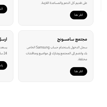
على تقديم كل الدعم والمساعدة اللازمة.
الهاتف المحمول
التلفزيونات وأجهزة
ال
الترفيه
الد
انقر هنا
مجتمع سامسونج
ارسل
سجل الدخول باستخدام حساب Samsung الخاص
يسعدنا
بك وانضم إلى المجتمع وشارك في مواضيع ومناقشات
24 ساعة.
مختلفة.
راس
انقر هنا