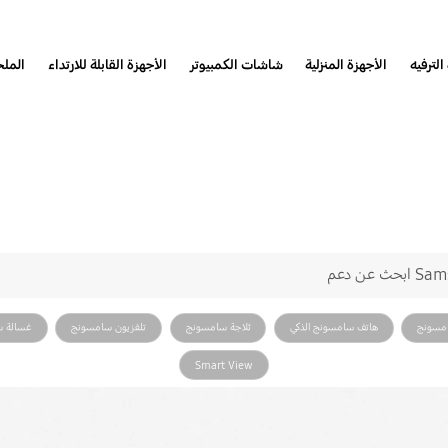
الترفيه
الأجهزة المنزلية
شاشات الكمبيوتر
الأجهزة القابلة للارتداء
المل
نحن هنا من أجلك
Samsu مرحبًا بك في دعم
حث عن دعم
مسونج
هاتف سامسونج الذكي
ثلاجة سامسونج
تلفزيون سامسونج
غسالة 
Smart View