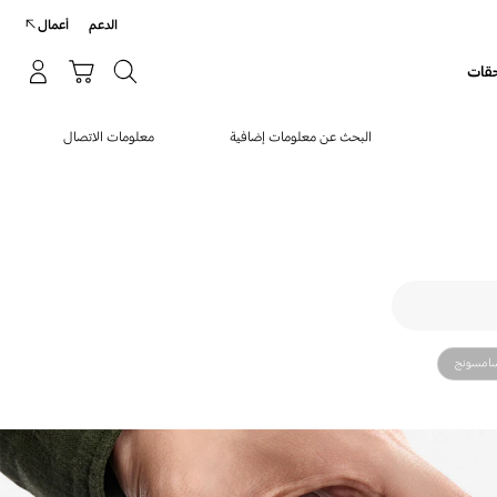
p
الدعم
أعمال
o
t
بحث
سلة التسوق
حقات
تسجيل الدخول/إنشاء حساب
بحث
البحث عن معلومات إضافية
معلومات الاتصال
سامسونج