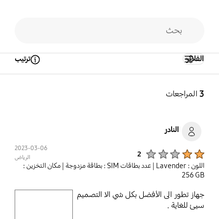
الفلاتر
ترتيب
Open Tooltip Layer
3
المراجعات
النادر
2023-03-06
Product Ratings :
2
الرياض
اللون : Lavender
| عدد بطاقات SIM : بطاقة مزدوجة
| مكان التخزين :
‎‎‎256 GB‎‎‎‎
جهاز تطور الى الأفضل بكل شي الا التصميم
play video
سيئ للغاية .