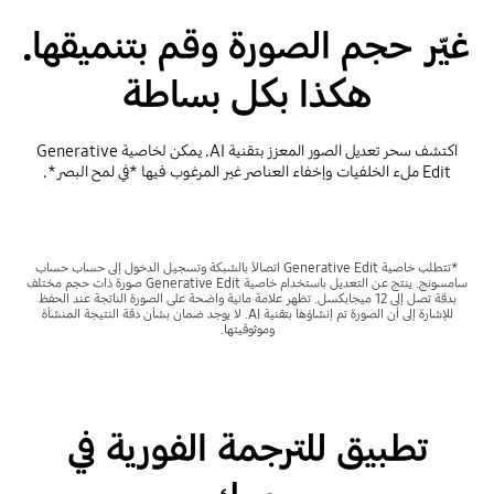
غيّر حجم الصورة وقم بتنميقها.
هكذا بكل بساطة
اكتشف سحر تعديل الصور المعزز بتقنية AI. يمكن لخاصية Generative
Edit ملء الخلفيات وإخفاء العناصر غير المرغوب فيها *في لمح البصر*.
*تتطلب خاصية Generative Edit اتصالاً بالشبكة وتسجيل الدخول إلى حساب حساب
سامسونج. ينتج عن التعديل باستخدام خاصية Generative Edit صورة ذات حجم مختلف
بدقة تصل إلى 12 ميجابكسل. تظهر علامة مائية واضحة على الصورة الناتجة عند الحفظ
للإشارة إلى أن الصورة تم إنشاؤها بتقنية AI. لا يوجد ضمان بشأن دقة النتيجة المنشأة
وموثوقيتها.
تطبيق للترجمة الفورية في