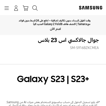
p
o
بحث
Navigation
سلة التسوق
تسجيل الدخول
t
وقت أطول للسداد، بدون تكاليف إضافية – ادفع على 24 قسط بدون فوائد
اضغط للتكبير
مع Tamara | اكتشف هاتف Galaxy Z Fold8 الجديد كلياً
اشترِ الآن
جوال جالاكسي اس 23 بلاس
SM-S916BZKCMEA
‎Galaxy S23 | S23+‎
*قد يلزم تسجيل الدخول إلى حساب سامسونج لاستخدام بعض ميزات AI من Samsung.
*لا تقدم شركة سامسونج أي وعود أو تأكيدات أو ضمانات فيما يتعلق بدقة أو اكتمال أو