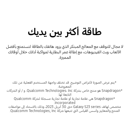
طاقة أكثر بين يديك
لا مجال للتوقف مع المعالج المبتكر الذي يزود هاتفك بالطاقة لتستمتع بأفضل
الألعاب وبث الفيديوهات، مع إطالة عمر البطارية لمواكبة أدائك خلال أوقاتك
المميزة.
*يتم عرض الصورة لأغراض التوضيح. قد تختلف واجهة المستخدم الفعلية عن تلك
المعروضة.
*Snapdragon هو منتج خاص بشركة Qualcomm Technologies، Inc. و / أو الشركات
التابعة لها.
*Snapdragon هي علامة تجارية أو علامة تجارية مسجلة لشركة Qualcomm
Incorporated.
مخصص لهاتف Galaxy S23 series حتى 30 أبريل 2023، وذلك بالاستناد إلى مواصفات
المنتج والمعايير وأسس القياس التي تتبعها شركة Qualcomm Technologies, Inc.