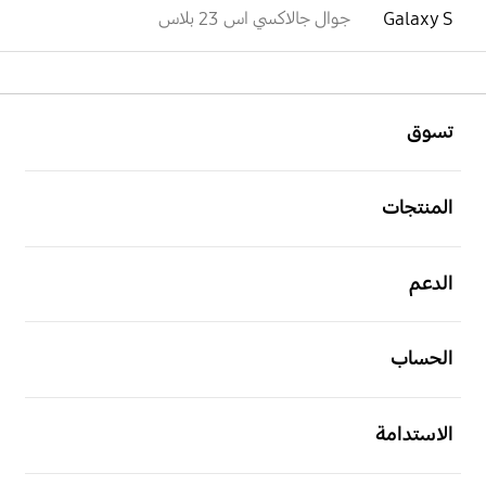
Galaxy S
جوال جالاكسي اس 23 بلاس
افتح
Footer Navigation
تسوق
افتح
المنتجات
افتح
الدعم
افتح
الحساب
افتح
الاستدامة
افتح