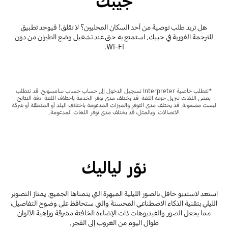
جيبك
هل تريد طلب توصية من أحد السكان المحليين؟ لا تقلق! فيوجد تطبيق
للترجمة الفورية في جيبك. استمتع به حتى عند تشغيل وضع الطيران من دون
Wi-Fi.
*تتطلب خاصية Interpreter تسجيل الدخول إلى حساب حساب سامسونج. قد تتطلب
بعض اللغات تنزيل حزمة اللغة. قد يختلف مدى توفر الخدمة باختلاف اللغة. دقة النتائج
ليست مضمونة. قد يختلف مدى التوفر والميزات المدعومة باختلاف البلد أو المنطقة أو شركة
الاتصالات. وبالمثل، قد يختلف مدى توفر اللغات المدعومة.
نوّر لياليك
استعد لاستديو حافل بالصور الليلية المبهرة التي يتمناها الجميع. يمتاز التصوير
الليلي بتقنية الذكاء الاصطناعي المحسنة والتي ستحافظ على وضوح التفاصيل،
مما يجعل الصور والفيديوهات ذات الإضاءة الخافتة مشرقة وزاهية الألوان
طوال اليوم من الغروب إلى الفجر.