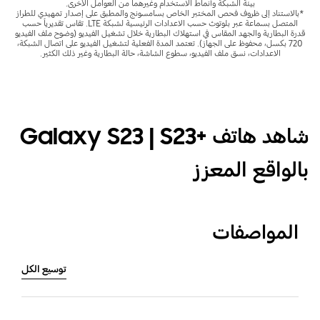
بيئة الشبكة وأنماط الاستخدام وغيرهما من العوامل الأخرى.
*بالاستناد إلى ظروف فحص المختبر الخاص بسامسونج والمطبق على إصدار تمهيدي للطراز
المتصل بسماعة عبر بلوتوث حسب الاعدادات الرئيسية لشبكة LTE. تقاس تقديرياً حسب
قدرة البطارية والجهد المقاس في استهلاك البطارية خلال تشغيل الفيديو (وضوح ملف الفيديو
720 بكسل، محفوظ على الجهاز). تعتمد المدة الفعلية لتشغيل الفيديو على اتصال الشبكة،
الاعدادات، نسق ملف الفيديو، سطوع الشاشة، حالة البطارية وغير ذلك الكثير.
شاهد هاتف +Galaxy S23 | S23
بالواقع المعزز
المواصفات
توسيع الكل