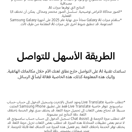
مصداقية
النتائج التي توفرها ميزات AI.
*الصور محاكاة لأغراض توضيحية. تسلسل الصور مختصر ومحاكى. يمكن أن تختلف UI
الفعلية.
*ستُقدّم ميزات Galaxy AI مجاناً حتى نهاية عام 2025 على أجهزة Samsung Galaxy
المدعومة. قد تنطبق شروط أخرى على ميزات AI المقدَّمة من طرف ثالث.
الطريقة الأسهل للتواصل
تساعدك تقنية AI على التواصل خارج نطاق لغتك الأم خلال مكالماتك الهاتفية.
وإليك هذه المعلومة كذلك، هذه الخاصية فعَّالة أيضاً في الرسائل.
*تتطلب خاصية Live Translate وجود اتصال بالإنترنت وتسجيل الدخول إلى حساب حساب
سامسونج. تتوفر خاصية Live Translate فقط على تطبيق Samsung Phone المثبّت
مسبقاً. قد تحتاج بعض اللغات إلى تحميل حزمة اللغة. قد يختلف مدى توفر الخدمة باختلاف
اللغة. دقة النتائج غير مضمونة.
*قد تتطلب ميزة الترجمة في Chat Assist تسجيل الدخول إلى حساب حساب سامسونج. قد
لا تدعم بعض تطبيقات المحادثة هذه الميزة. قد تتطلب بعض اللغات تنزيل حزمة اللغة. قد
يختلف توفر الخدمة باختلاف اللغة. يتم تفعيل هذه الميزة عند اكتشاف لغة قابلة للترجمة. لا
توجد ضمانات بخصوص دقة النتائج.