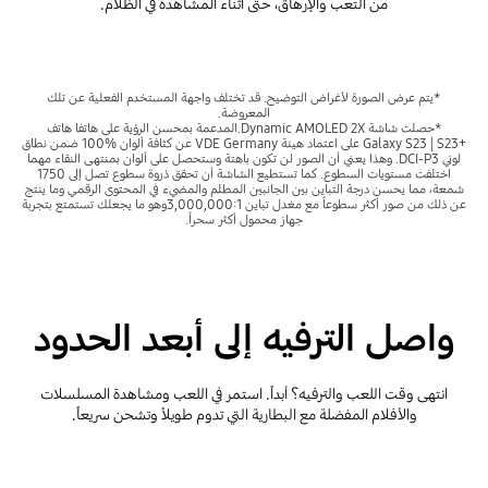
من التعب والإرهاق، حتى أثناء المشاهدة في الظلام.
*يتم عرض الصورة لأغراض التوضيح. قد تختلف واجهة المستخدم الفعلية عن تلك
المعروضة.
*حصلت شاشة Dynamic AMOLED 2X.المدعمة بمحسن الرؤية على هاتفا هاتف
+Galaxy S23 | S23 على اعتماد هيئة VDE Germany عن كثافة ألوان %100 ضمن نطاق
لوني DCI-P3. وهذا يعني أن الصور لن تكون باهتة وستحصل على ألوان بمنتهى النقاء مهما
اختلفت مستويات السطوع. كما تستطيع الشاشة أن تحقق ذروة سطوع تصل إلى 1750
شمعة، مما يحسن درجة التباين بين الجانبين المطلم والمضيء في المحتوى الرقمي وما ينتج
عن ذلك من صور أكثر سطوعاً مع مغدل تباين 3,000,000:1وهو ما يجعلك تستمتع بتجربة
جهاز محمول أكثر سحراً.
واصل الترفيه إلى أبعد الحدود
انتهى وقت اللعب والترفيه؟ أبداً. استمر في اللعب ومشاهدة المسلسلات
والأفلام المفضلة مع البطارية التي تدوم طويلاً وتشحن سريعاً.