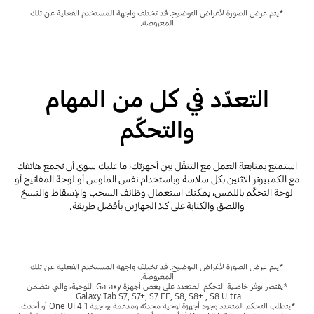
*يتم عرض الصورة لأغراض التوضيح. قد تختلف واجهة المستخدم الفعلية عن تلك
المعروضة.
التعدّد في كل من المهام
والتحكّم
استمتع بمتابعة العمل مع التنقّل بين أجهزتك، ما عليك سوى أن تجمع هاتفك
مع الكمبيوتر الاثنين بكل سلاسة وباستخدام نفس الماوس أو لوحة المفاتيح أو
لوحة التحكّم باللمس، يمكنك استعمال وظائف السحب والإسقاط والنسخ
واللصق والكتابة على كلا الجهازين بأفضل طريقة.
*يتم عرض الصورة لأغراض التوضيح. قد تختلف واجهة المستخدم الفعلية عن تلك
المعروضة.
*يقتصر توفر خاصية التحكم المتعدد على بعض أجهزة Galaxy اللوحية، والتي تتضمن
Galaxy Tab S7, S7+, S7 FE, S8, S8+ , S8 Ultra.
*يتطلب التحكم المتعدد وجود أجهزة لوحية محدثة ومدعمة بواجهة One UI 4.1 أو أحدث،