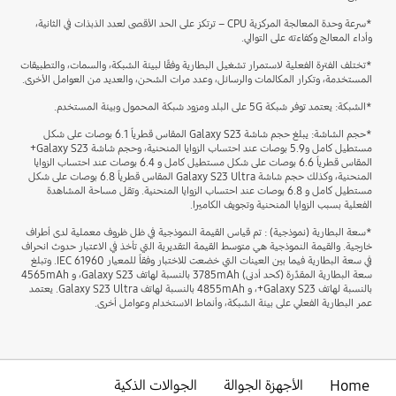
*سرعة وحدة المعالجة المركزية CPU – ترتكز على الحد الأقصى لعدد الذبذات في الثانية،
وأداء المعالج وكفاءته على التوالي.
*تختلف الفترة الفعلية لاستمرار تشغيل البطارية وفقًا لبيئة الشبكة، والسمات، والتطبيقات
المستخدمة، وتكرار المكالمات والرسائل، وعدد مرات الشحن، والعديد من العوامل الأخرى.
*الشبكة: يعتمد توفر شبكة 5G على البلد ومزود شبكة المحمول وبيئة المستخدم.
*حجم الشاشة: يبلغ حجم شاشة Galaxy S23 المقاس قطرياً 6.1 بوصات على شكل
مستطيل كامل و5.9 بوصات عند احتساب الزوايا المنحنية، وحجم شاشة Galaxy S23+
المقاس قطرياً 6.6 بوصات على شكل مستطيل كامل و 6.4 بوصات عند احتساب الزوايا
المنحنية، وكذلك حجم شاشة Galaxy S23 Ultra المقاس قطرياً 6.8 بوصات على شكل
مستطيل كامل و 6.8 بوصات عند احتساب الزوايا المنحنية. وتقل مساحة المشاهدة
الفعلية بسبب الزوايا المنحنية وتجويف الكاميرا.
*سعة البطارية (نموذجية) : تم قياس القيمة النموذجية في ظل ظروف معملية لدى أطراف
خارجية. والقيمة النموذجية هي متوسط القيمة التقديرية التي تأخذ في الاعتبار حدوث انحراف
في سعة البطارية فيما بين العينات التي خضعت للاختبار وفقاً للمعيار IEC 61960. وتبلغ
سعة البطارية المقدَّرة (كحد أدنى) 3785mAh بالنسبة لهاتف Galaxy S23، و 4565mAh
بالنسبة لهاتف Galaxy S23+، و 4855mAh بالنسبة لهاتف Galaxy S23 Ultra. يعتمد
عمر البطارية الفعلي على بيئة الشبكة، وأنماط الاستخدام وعوامل أخرى.
Home
الأجهزة الجوالة
الجوالات الذكية