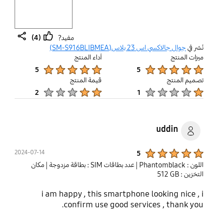
Layer popup open
(4)
مفيد?
share
thumb
نُشر في
جوال جالاكسي اس 23 بلاس(SM-S916BLIBMEA)
up
ميزات المنتج
أداء المنتج
Product Ratings :
Product Ratings :
5
5
تصميم المنتج
قيمة المنتج
Product Ratings :
Product Ratings :
2
1
uddin
Product Ratings :
2024-07-14
5
اللون : Phantomblack
| عدد بطاقات SIM : بطاقة مزدوجة
| مكان
التخزين : ‎‎‎512 GB‎‎‎
i am happy , this smartphone looking nice , i
confirm use good services , thank you.