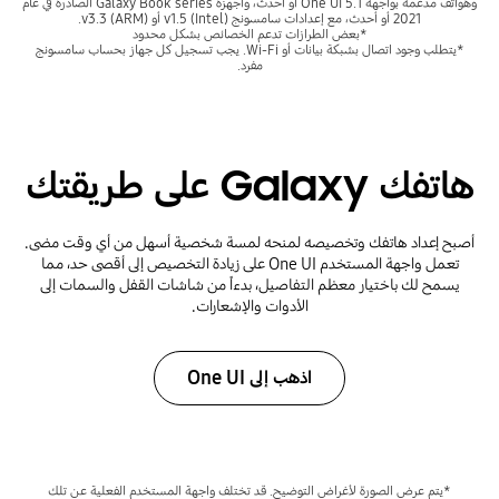
وهواتف مدعمة بواجهة One UI 5.1 أو أحدث، وأجهزة Galaxy Book series الصادرة في عام
2021 أو أحدث، مع إعدادات سامسونج v1.5 (Intel) أو v3.3 (ARM).
*بعض الطرازات تدعم الخصائص بشكل محدود
*يتطلب وجود اتصال بشبكة بيانات أو Wi-Fi. يجب تسجيل كل جهاز بحساب سامسونج
مفرد.
هاتفك Galaxy على طريقتك
أصبح إعداد هاتفك وتخصيصه لمنحه لمسة شخصية أسهل من أي وقت مضى.
تعمل واجهة المستخدم One UI على زيادة التخصيص إلى أقصى حد، مما
يسمح لك باختيار معظم التفاصيل، بدءاً من شاشات القفل والسمات إلى
الأدوات والإشعارات.
اذهب إلى One UI
*يتم عرض الصورة لأغراض التوضيح. قد تختلف واجهة المستخدم الفعلية عن تلك