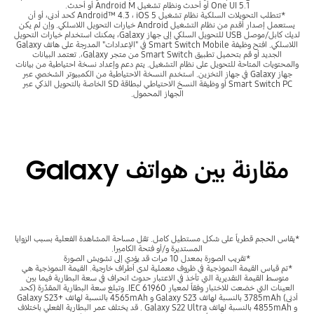
One UI 5.1 أو أحدث ونظام تشغيل Android M أو أحدث.
*تتطلب التحويلات السلكية نظام تشغيل Android™ 4.3 ، iOS 5 كحد أدنى، أو أن
يستعمل إصدار أقدم من نظام التشغيل Android خيارات التحويل اللاسلكي. وإن لم يكن
لديك كابل/موصل USB للتحويل السلكي إلى جهاز Galaxy، يمكنك استخدام خيارات التحويل
اللاسلكي. افتح وظيفة Smart Switch Mobile في "الإعدادات" المدرجة على هاتف Galaxy
الجديد أو قم بتحميل تطبيق Smart Switch من متجر Galaxy،. تعتمد البيانات
والمحتويات المتاحة للتحويل على نظام التشغيل. يتم دعم وإعداد نسخة احتياطية من بيانات
جهاز Galaxy في جهاز التخزين. استخدم النسخة الاحتياطية من الكمبيوتر الشخصي عبر
Smart Switch PC أو وظيفة النسخ الاحتياطي لبطاقة SD الخاصة بالتحويل الذكي عبر
الجهاز المحمول.
مقارنة بين هواتف Galaxy
*يقاس الحجم قطرياً على شكل مستطيل كامل. تقل مساحة المشاهدة الفعلية بسبب الزوايا
المستديرة و/أو فتحة الكاميرا.
*تقريب الصورة بمعدل 10 مرات قد يؤدي إلى تشويش الصورة
*تم قياس القيمة النموذجية في ظروف معملية لدى أطراف خارجية. القيمة النموذجية هي
متوسط القيمة التقديرية التي تأخذ في الاعتبار حدوث انحراف في سعة البطارية فيما بين
العينات التي خضعت للاختبار وفقاً لمعيار IEC 61960. وتبلغ سعة البطارية المقدَّرة (كحد
أدنى) 3785mAh بالنسبة لهاتف Galaxy S23 و 4565mAh بالنسبة لهاتف +Galaxy S23
و 4855mAh بالنسبة لهاتف Galaxy S22 Ultra . قد يختلف عمر البطارية الفعلي باختلاف