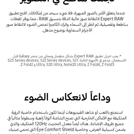
عندما يتعلق الأمر بالصور المبهرة، فلا شيء سيحد من إمكاناتك. افتح تطبيق
Expert RAW لالتقاط صور عالية الدقة بتنسيق RAW ، مما يوفر لقطات
ساطعة وتفصيلية، ثم انظر إلى السماء واترك الكاميرا تمتص الضوء لالتقاط صور
الأجرام السماوية بوضوح مذهل.
* يجب تنزيل تطبيق Expert RAW بشكل منفصل ومجاني من متجر Galaxy قبل
الاستعمال. مدعم في الأجهزة التالية: S23 Series devices, S22 Series devices, S21
Ultra, S20 Ultra, Note20 Ultra, Z Fold4, Z Fold3 و Z Fold2.
وداعاً لانعكاس الضوء
استمتع باللعب أو شاهد الفيديوهات أينما تكون باستخدام خاصية الرؤية
المتكيفة مع الأماكن الخارجية التي تمنح الشاشة ألواناً زاهية وسطوعاً مثالياً في
جميع ظروف الإضاءة. هناك أيضاً معدل التحديث 120Hz المتكيف والذي
يضمن انسيابية العرض، وخاصية Eye Comfort Shield التي تحمي عينيك