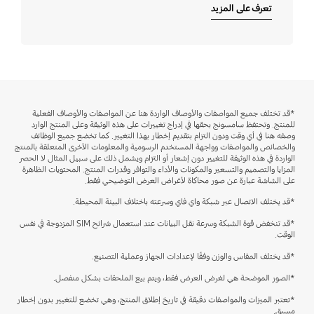
تعرف على المزيد
*قد تختلف جميع المواصفات والأوصاف الواردة هنا عن المواصفات والأوصاف الفعلية
للمنتج. وتحتفظ سامسونج بحقها في إدراج تغييرات على هذه الوثيقة وعلى المنتج الوارد
وصفه هنا في أي وقت ودون التزام بتقديم إخطار بهذا التغيير. كما تخضع جميع الوظائف
والخصائص والمواصفات وواجهة المستخدم الرسومية والمعلومات الأخرى المتعلقة بالمنتج
الواردة في هذه الوثيقة للتغيير دون إشعار أو التزام ويشمل ذلك على سبيل المثال لا الحصر
المزايا والتصميم والتسعير والمكونات والأداء والتوافر وقدرات المنتج. المحتويات الظاهرة
على الشاشة عبارة عن صور محاكاة لأغراض العرض التوضيحي فقط.
*قد يختلف الاتصال عبر شبكة واي فاي وسرعته باختلاف البيئة المحيطة.
*قد تنخفض قوة الشبكة وسرعة نقل البيانات عند استعمال شرائح SIM المزدوجة في نفس
الوقت.
*قد يختلف المقاس والوزن وفقًا لإعدادات الجهاز وعملية التصنيع.
*الصور الموضحة هي لغرض العرض فقط، ويتم بيع الملحقات بشكل منفصل.
*تعتبر الميزات والمواصفات دقيقة في تاريخ إطلاق المنتج، وهي تخضع للتغيير بدون إخطار
مسبق.