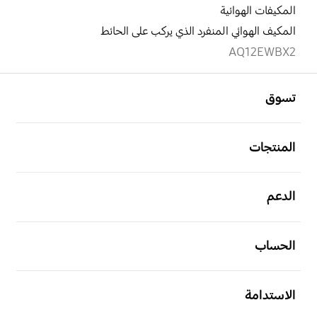
المكيفات الهوائية
المكيف الهوائي المنفرد الذي يركب على الحائط
AQ12EWBX2
افتح
Footer Navigation
تسوق
افتح
المنتجات
افتح
الدعم
افتح
الحساب
افتح
الاستدامة