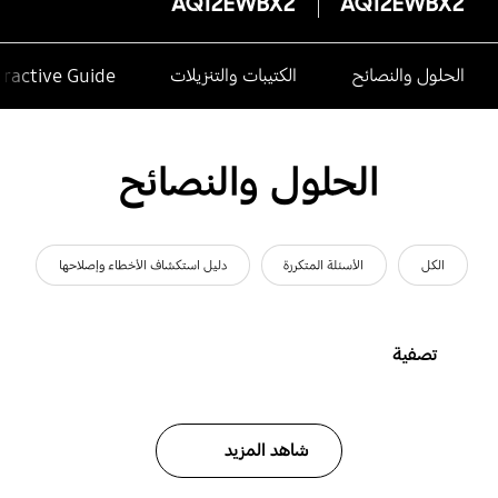
AQ12EWBX2
AQ12EWBX2
الحلول والنصائح
الكتيبات والتنزيلات
eractive Guide
الحلول والنصائح
الكل
الأسئلة المتكررة
دليل استكشاف الأخطاء وإصلاحها
تصفية
شاهد المزيد