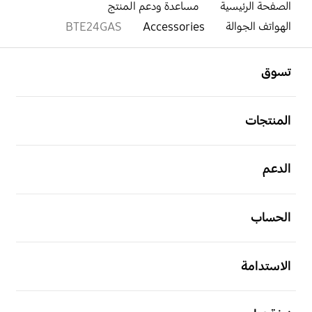
الصفحة الرئيسية
مساعدة ودعم المنتج
الهواتف الجوالة
Accessories
BTE24GAS
افتح
Footer Navigation
تسوق
افتح
المنتجات
افتح
الدعم
افتح
الحساب
افتح
الاستدامة
افتح