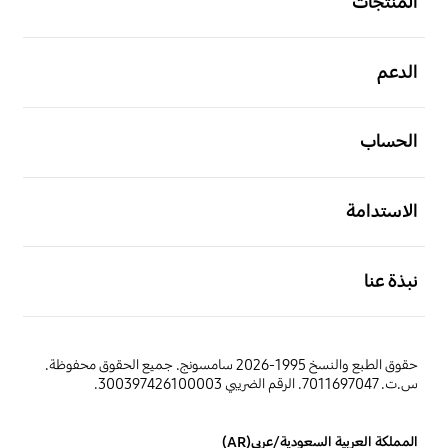
المنتجات
افتح
الدعم
افتح
الحساب
افتح
الاستدامة
افتح
نبذة عنا
حقوق الطبع والنسخ 1995-2026 سامسونج. جميع الحقوق محفوظة.
س.ت. 7011697047. الرقم الضريبي 300397426100003.
المملكة العربية السعودية/عربي(AR)