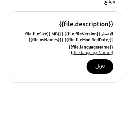
مرشح
{{file.description}}
الإصدار {{file.fileVersion}}
{{file.fileSize}} MB
{{file.osNames}}
{{file.fileModifiedDate}}
{{file.languageName}}
{{file.languageName}}
تنزيل