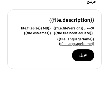
مرشح
{{file.description}}
الإصدار {{file.fileVersion}}
{{file.fileSize}} MB
{{file.osNames}}
{{file.fileModifiedDate}}
{{file.languageName}}
{{file.languageName}}
تنزيل