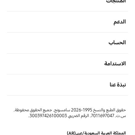
المنتجات
افتح
الدعم
افتح
الحساب
افتح
الاستدامة
افتح
نبذة عنا
حقوق الطبع والنسخ 1995-2026 سامسونج. جميع الحقوق محفوظة.
س.ت. 7011697047. الرقم الضريبي 300397426100003.
المملكة العربية السعودية/عربي(AR)