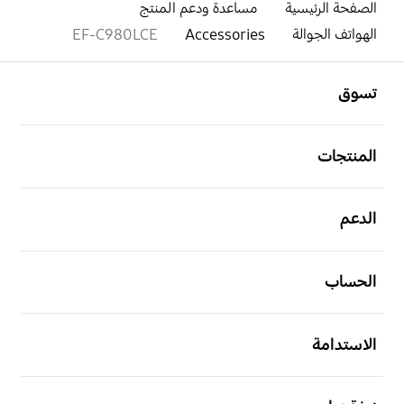
الصفحة الرئيسية
مساعدة ودعم المنتج
الهواتف الجوالة
Accessories
EF-C980LCE
افتح
Footer Navigation
تسوق
افتح
المنتجات
افتح
الدعم
افتح
الحساب
افتح
الاستدامة
افتح