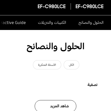
EF-C980LCE
EF-C980LCE
الحلول والنصائح
الكتيبات والتنزيلات
eractive Guide
الحلول والنصائح
الكل
الأسئلة المتكررة
تصفية
شاهد المزيد