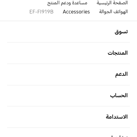
الصفحة الرئيسية
مساعدة ودعم المنتج
الهواتف الجوالة
Accessories
EF-FI919B
افتح
Footer Navigation
تسوق
افتح
المنتجات
افتح
الدعم
افتح
الحساب
افتح
الاستدامة
افتح