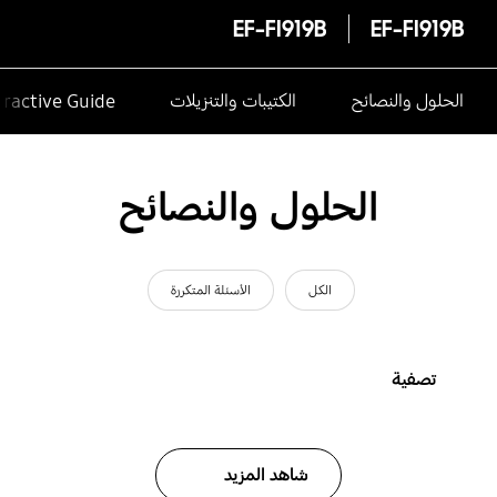
EF-FI919B
EF-FI919B
الحلول والنصائح
الكتيبات والتنزيلات
eractive Guide
الحلول والنصائح
الكل
الأسئلة المتكررة
تصفية
شاهد المزيد