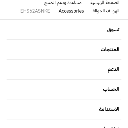
الصفحة الرئيسية
مساعدة ودعم المنتج
الهواتف الجوالة
Accessories
EHS62ASNKE
افتح
Footer Navigation
تسوق
افتح
المنتجات
افتح
الدعم
افتح
الحساب
افتح
الاستدامة
افتح