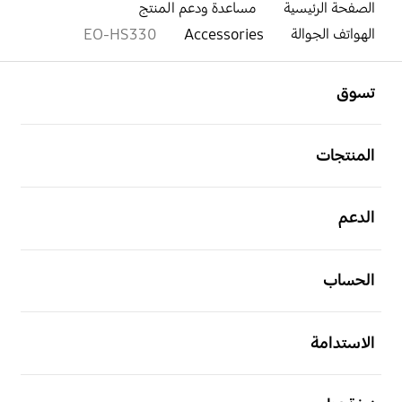
الصفحة الرئيسية
مساعدة ودعم المنتج
الهواتف الجوالة
Accessories
EO-HS330
افتح
Footer Navigation
تسوق
افتح
المنتجات
افتح
الدعم
افتح
الحساب
افتح
الاستدامة
افتح