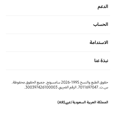
الدعم
افتح
الحساب
افتح
الاستدامة
افتح
نبذة عنا
حقوق الطبع والنسخ 1995-2026 سامسونج. جميع الحقوق محفوظة.
س.ت. 7011697047. الرقم الضريبي 300397426100003.
المملكة العربية السعودية/عربي(AR)