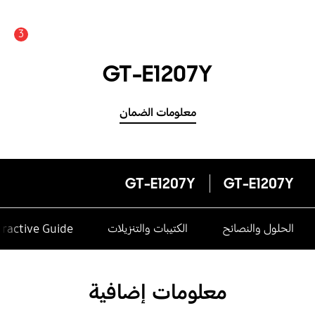
3
عدد الأخبار والتنبيهات :
GT-E1207Y
معلومات الضمان
GT-E1207Y
GT-E1207Y
الحلول والنصائح
الكتيبات والتنزيلات
eractive Guide
معلومات إضافية