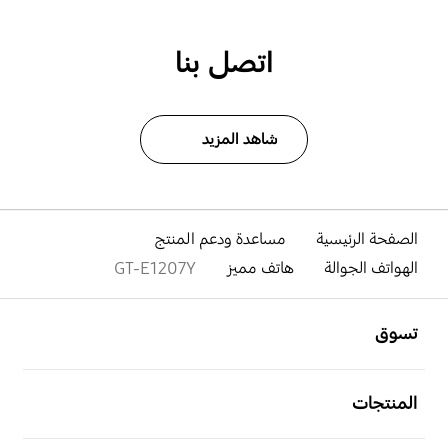
اتصل بنا
شاهد المزيد
الصفحة الرئيسية
مساعدة ودعم المنتج
الهواتف الجوالة
هاتف مميز
GT-E1207Y
افتح
Footer Navigation
تسوق
افتح
المنتجات
افتح