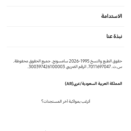
افتح
الاستدامة
افتح
نبذة عنا
حقوق الطبع والنسخ 1995-2026 سامسونج. جميع الحقوق محفوظة.
س.ت. 7011697047. الرقم الضريبي 300397426100003.
المملكة العربية السعودية/عربي(AR)
أترغب بمواكبة آخر المستجدات؟