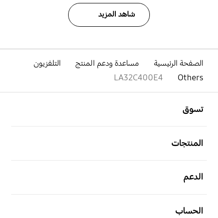
شاهد المزيد
الصفحة الرئيسية
مساعدة ودعم المنتج
التلفزيون
LA32C400E4
Others
افتح
Footer Navigation
تسوق
افتح
المنتجات
افتح
الدعم
افتح
الحساب