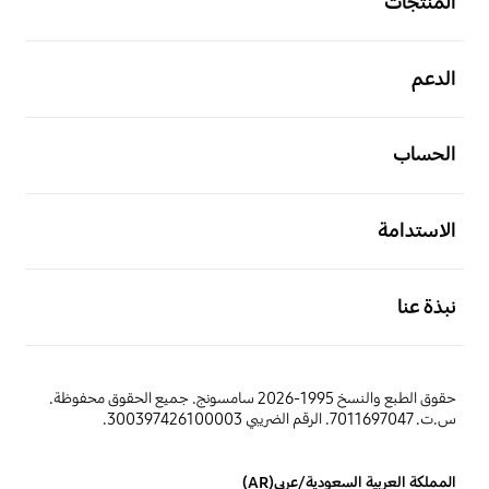
المنتجات
افتح
الدعم
افتح
الحساب
افتح
الاستدامة
افتح
نبذة عنا
حقوق الطبع والنسخ 1995-2026 سامسونج. جميع الحقوق محفوظة.
س.ت. 7011697047. الرقم الضريبي 300397426100003.
المملكة العربية السعودية/عربي(AR)