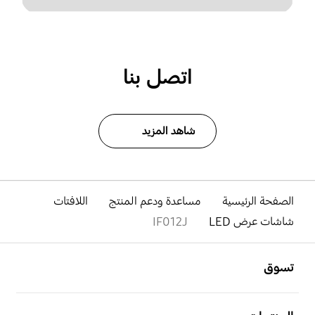
اتصل بنا
شاهد المزيد
الصفحة الرئيسية
مساعدة ودعم المنتج
اللافتات
شاشات عرض LED
IF012J
افتح
Footer Navigation
تسوق
افتح