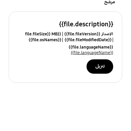
مرشح
{{file.description}}
الإصدار {{file.fileVersion}}
{{file.fileSize}} MB
{{file.osNames}}
{{file.fileModifiedDate}}
{{file.languageName}}
{{file.languageName}}
تنزيل