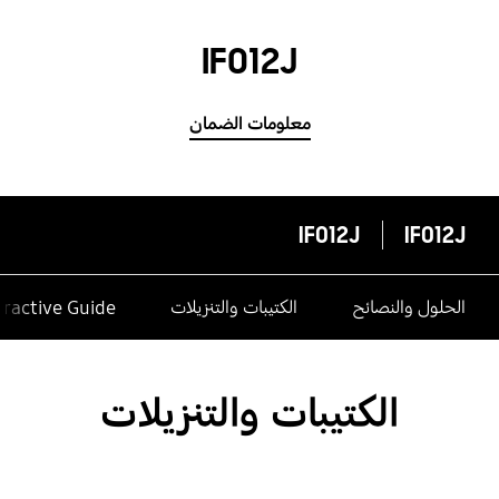
IF012J
معلومات الضمان
IF012J
IF012J
الحلول والنصائح
الكتيبات والتنزيلات
eractive Guide
الكتيبات والتنزيلات