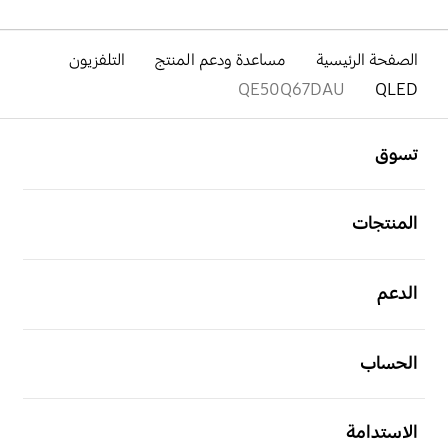
الصفحة الرئيسية
مساعدة ودعم المنتج
التلفزيون
QE50Q67DAU
QLED
افتح
Footer Navigation
تسوق
افتح
المنتجات
افتح
الدعم
افتح
الحساب
افتح
الاستدامة