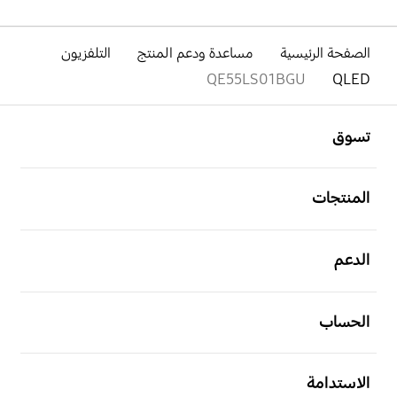
الصفحة الرئيسية
مساعدة ودعم المنتج
التلفزيون
QE55LS01BGU
QLED
افتح
Footer Navigation
تسوق
افتح
المنتجات
افتح
الدعم
افتح
الحساب
افتح
الاستدامة