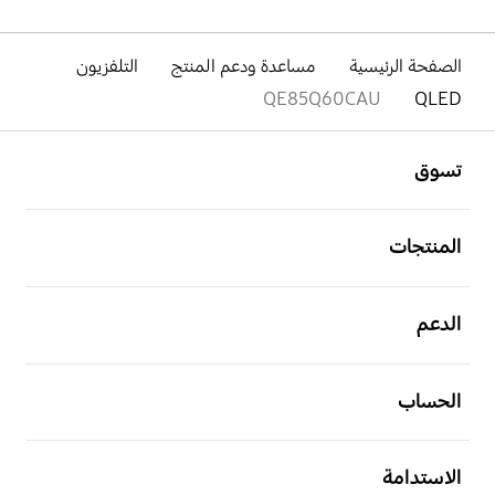
الصفحة الرئيسية
مساعدة ودعم المنتج
التلفزيون
QE85Q60CAU
QLED
افتح
Footer Navigation
تسوق
افتح
المنتجات
افتح
الدعم
افتح
الحساب
افتح
الاستدامة