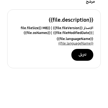
مرشح
{{file.description}}
الإصدار {{file.fileVersion}}
{{file.fileSize}} MB
{{file.osNames}}
{{file.fileModifiedDate}}
{{file.languageName}}
{{file.languageName}}
تنزيل