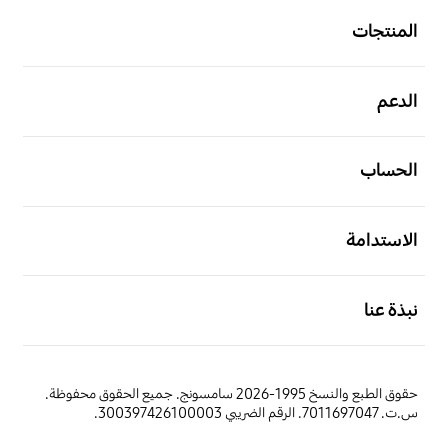
المنتجات
افتح
الدعم
افتح
الحساب
افتح
الاستدامة
افتح
نبذة عنا
حقوق الطبع والنسخ 1995-2026 سامسونج. جميع الحقوق محفوظة.
س.ت. 7011697047. الرقم الضريبي 300397426100003.